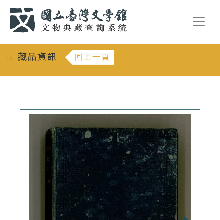
跳到主要內容
:::
藏品資訊
回上一頁
:::