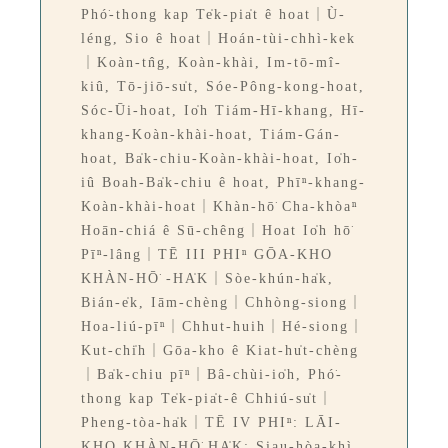
Phó͘-thong kap Te̍k-pia̍t ê hoat｜Ù-
léng, Sio ê hoat｜Hoán-tùi-chhì-kek
｜Koàn-tn̂g, Koàn-khài, Im-tō-mî-
kiû, Tō-jiō-su̍t, Sóe-Pông-kong-hoat,
Sóc-Ūi-hoat, Io̍h Tiám-Hī-khang, Hī-
khang-Koàn-khài-hoat, Tiám-Gán-
hoat, Ba̍k-chiu-Koàn-khài-hoat, Io̍h-
iû Boah-Ba̍k-chiu ê hoat, Phīⁿ-khang-
Koàn-khài-hoat｜Khàn-hō͘ Cha-khòaⁿ
Hoān-chiá ê Sū-chêng｜Hoat Io̍h hō͘
Pīⁿ-lâng｜TĒ III PHIⁿ GŌA-KHO
KHÀN-HŌ͘ -HA̍K｜Sòe-khún-ha̍k,
Bián-e̍k, Iām-chèng｜Chhòng-siong｜
Hoa-liú-pīⁿ｜Chhut-huih｜Hé-siong｜
Kut-chi̍h｜Gōa-kho ê Kiat-hu̍t-chèng
｜Ba̍k-chiu pīⁿ｜Bâ-chùi-io̍h, Phó͘-
thong kap Te̍k-pia̍t-ê Chhiú-su̍t｜
Pheng-tòa-ha̍k｜TĒ IV PHIⁿ: LĀI-
KHO KHÀN-HŌ͘ HA̍K: Siau-hòa-khì