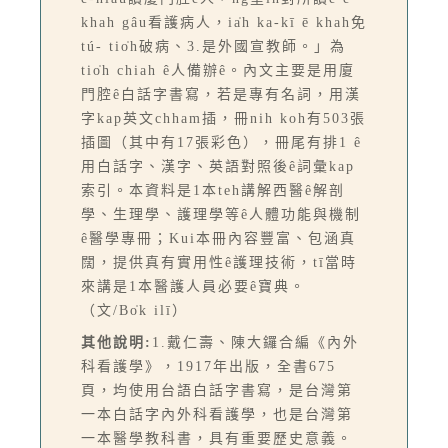
khah gâu看護病人，ia̍h ka-kī ē khah免
tú- tio̍h破病、3.是外國宣教師。」為
tio̍h chiah ê人備辦ê。內文主要是用廈
門腔ê白話字書寫，若是專有名詞，用漢
字kap英文chham插，冊nih koh有503張
插圖（其中有17張彩色），冊尾有排1 ê
用白話字、漢字、英語對照後ê詞彙kap
索引。本資料是1本teh講解西醫ê解剖
學、生理學、護理學等ê人體功能與機制
ê醫學專冊；Kui本冊內容豐富、包涵真
闊，提供真有實用性ê護理技術，tī當時
來講是1本醫護人員必要ê寶典。
（文/Bo̍k ilī）
其他說明:
1.戴仁壽、陳大鑼合編《內外
科看護學》，1917年出版，全書675
頁，均使用台語白話字書寫，是台灣第
一本白話字內外科看護學，也是台灣第
一本醫學教科書，具有重要歷史意義。