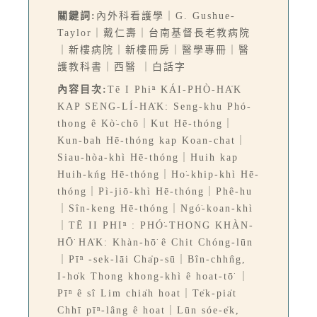
關鍵詞:
內外科看護學｜G. Gushue-
Taylor｜戴仁壽｜台南基督長老教病院
｜新樓病院｜新樓冊房｜醫學專冊｜醫
護教科書｜西醫 ｜白話字
內容目次:
Tē I Phiⁿ KÁI-PHÒ-HA̍K
KAP SENG-LÍ-HA̍K: Seng-khu Phó-
thong ê Kò͘-chō｜Kut Hē-thóng｜
Kun-bah Hē-thóng kap Koan-chat｜
Siau-hòa-khì Hē-thóng｜Huih kap
Huih-kńg Hē-thóng｜Ho͘-khip-khì Hē-
thóng｜Pì-jiō-khì Hē-thóng｜Phê-hu
｜Sîn-keng Hē-thóng｜Ngó͘-koan-khì
｜TĒ II PHIⁿ : PHÓ͘-THONG KHÀN-
HŌ͘ HA̍K: Khàn-hō͘ ê Chit Chóng-lūn
｜Pīⁿ -sek-lāi Cha̍p-sū｜Bîn-chhn̂g,
I-ho̍k Thong khong-khì ê hoat-tō͘ ｜
Pīⁿ ê sî Lim chia̍h hoat｜Te̍k-pia̍t
Chhī pīⁿ-lâng ê hoat｜Lūn sóe-e̍k,