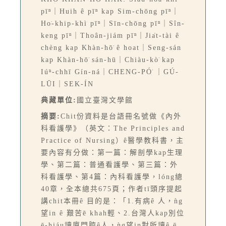
pīⁿ｜Huih ê pīⁿ kap Sim-chōng pīⁿ｜
Ho͘-khip-khì pīⁿ｜Sīn-chōng pīⁿ｜Sîn-
keng pīⁿ｜Thoân-jiám pīⁿ｜Jia̍t-tài ê
chèng kap Khàn-hō͘ ê hoat｜Seng-sán
kap Khàn-hō͘ sán-hū｜Chiàu-kò͘ kap
Iúⁿ-chhī Gín-ná｜CHENG-PÓ͘ ｜GÚ-
LŪI｜SEK-ÍN
典藏單位:
國立臺灣文學館
摘要:
Chit份資料是台語冊名號做《內外
科看護學》（英文：The Principles and
Practice of Nursing）ê醫學教科書，主
要內容有分做：第一篇：解剖學kap生理
學、第二篇：普通看護學、第三篇：外
科看護學、第4篇：內科看護學，lóng總
40章，全本總共675頁；作者tī頭序提起
講chit本冊ê 目的是：「1.有病ê 人，ǹg
望in ê 艱苦ē khah輕、2.台灣人kap別位
ē-hiáu讀廈門腔ê人，ǹg望in對所讀ê ē