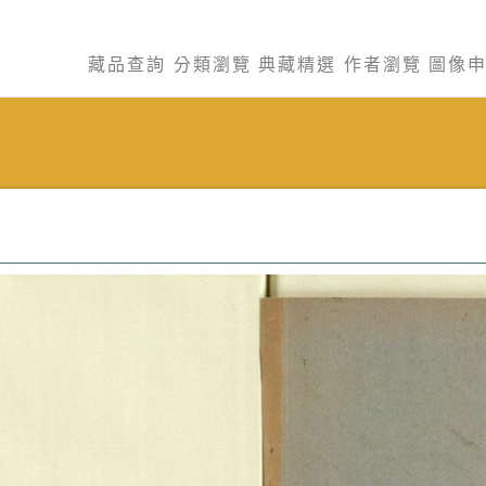
藏品查詢
分類瀏覽
典藏精選
作者瀏覽
圖像