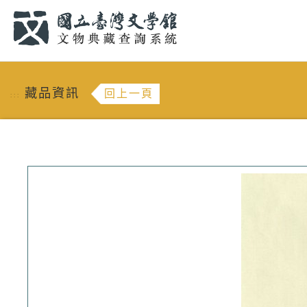
跳到主要內容
:::
藏品資訊
回上一頁
:::