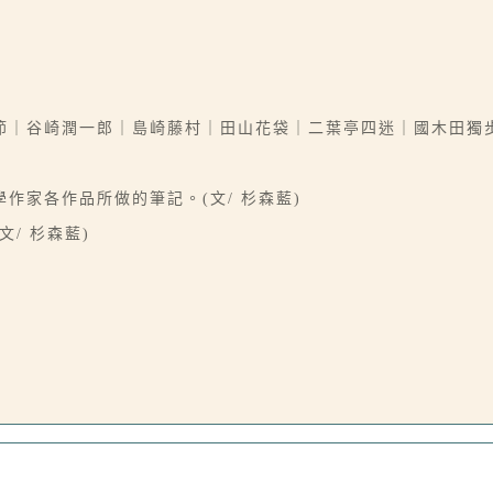
節｜谷崎潤一郎｜島崎藤村｜田山花袋｜二葉亭四迷｜國木田獨
作家各作品所做的筆記。(文/ 杉森藍)
/ 杉森藍)