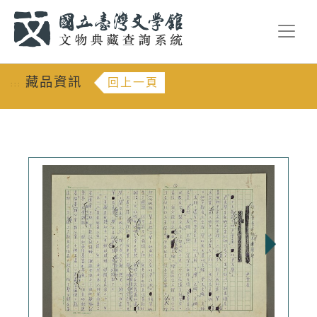
跳到主要內容
:::
藏品資訊
回上一頁
:::