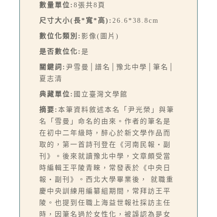
數量單位:
8張共8頁
尺寸大小(長*寬*高):
26.6*38.8cm
數位化類別:
影像(圖片)
是否數位化:
是
關鍵詞:
尹雪曼│譜名│豫北中學│筆名│
夏志清
典藏單位:
國立臺灣文學館
摘要:
本筆資料敘述本名「尹光榮」與筆
名「雪曼」命名的由來。作者的筆名是
在初中二年級時，醉心於新文學作品而
取的，第一首詩刊登在《河南民報‧副
刊》。後來就讀豫北中學，文章頗受當
時編輯王平陵青睞，常發表於《中央日
報‧副刊》。西北大學畢業後， 就職重
慶中央訓練用編纂組期間，常拜訪王平
陵。也提到任職上海益世報社採訪主任
時，因筆名過於女性化，被誤認為是女