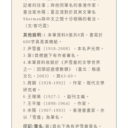
記者的往事；與他同筆名的香港作家、
書法家佘陽；夏志清對於其英文筆名
Sherman與中文之間十分相稱的看法。
（文∕曾巧雲）
其他說明:
1.本筆資料8張共8頁，書寫於
600字真善美稿紙。
2.尹雪曼（1918-2008），本名尹光榮。
3.第1頁標題下有作者署名。
4.本筆資料收錄於《尹雪曼的文學世界
之一：回頭迢遞便數驛》（臺北：楷達
文化，2003），頁63-69。
5.周錦（1928-1992），作家、現代文學
研究者。
6.王理璜（1927-），副刊主編。
7.王平陵（1898-1964），作家。
8.佘陽（1907-1993），香港書畫家，亦
以「雪曼」為筆名。
印記/簽名:
第1頁右下角有尹雪曼簽名。