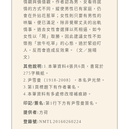
情觀與價值觀。作者認為男、女看待感
情的方式不同，縱使男性已有家庭，仍
會在外拈花惹草；女性則只要有男性的
哄騙，便已滿足，除非覺察丈夫的出軌
情事。過去女性會選擇以死相逼，如今
女性以「鬧」取勝。因此建議女性不如
懷抱「放牛吃草」的心態，過於緊迫盯
人，反而會造成反效果。（文／施晴
文）
其他說明:
1.本筆資料4張共6頁，書寫於
275字稿紙。
2.尹雪曼（1918-2008），本名尹光榮。
3.第1頁標題下有作者署名。
4.本筆資料有多處修改增補痕跡。
印記/簽名:
第1行下方有尹雪曼簽名。
提供者:
方荷
登錄號:
NMTL20160260224