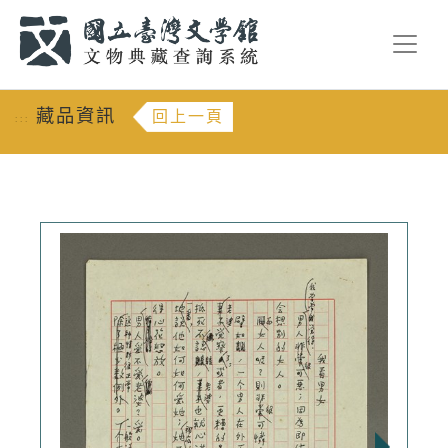
跳到主要內容
:::
藏品資訊
回上一頁
:::