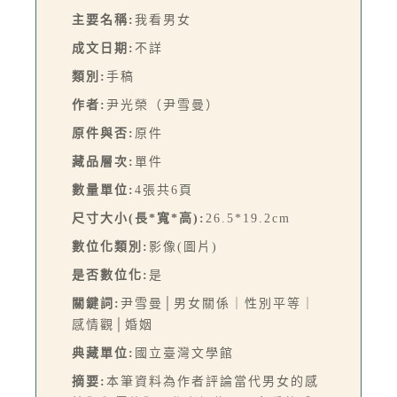
主要名稱:
我看男女
成文日期:
不詳
類別:
手稿
作者:
尹光榮（尹雪曼）
原件與否:
原件
藏品層次:
單件
數量單位:
4張共6頁
尺寸大小(長*寬*高):
26.5*19.2cm
數位化類別:
影像(圖片)
是否數位化:
是
關鍵詞:
尹雪曼│男女關係｜性別平等｜
感情觀│婚姻
典藏單位:
國立臺灣文學館
摘要:
本筆資料為作者評論當代男女的感