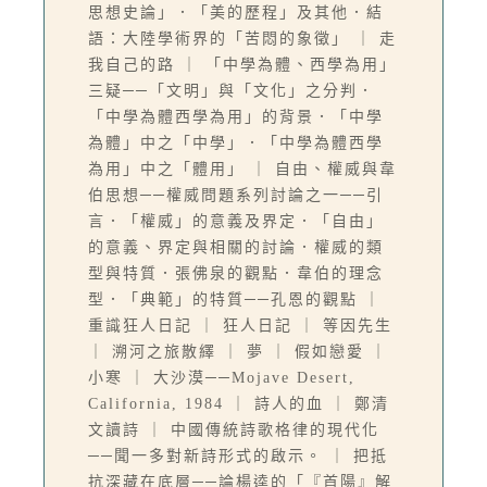
思想史論」．「美的歷程」及其他．結
語：大陸學術界的「苦悶的象徵」 ｜ 走
我自己的路 ｜ 「中學為體、西學為用」
三疑──「文明」與「文化」之分判．
「中學為體西學為用」的背景．「中學
為體」中之「中學」．「中學為體西學
為用」中之「體用」 ｜ 自由、權威與韋
伯思想──權威問題系列討論之一──引
言．「權威」的意義及界定．「自由」
的意義、界定與相關的討論．權威的類
型與特質．張佛泉的觀點．韋伯的理念
型．「典範」的特質──孔恩的觀點 ｜
重識狂人日記 ｜ 狂人日記 ｜ 等因先生
｜ 溯河之旅散繹 ｜ 夢 ｜ 假如戀愛 ｜
小寒 ｜ 大沙漠──Mojave Desert,
California, 1984 ｜ 詩人的血 ｜ 鄭清
文讀詩 ｜ 中國傳統詩歌格律的現代化
──聞一多對新詩形式的啟示。 ｜ 把抵
抗深藏在底層──論楊逵的「『首陽』解