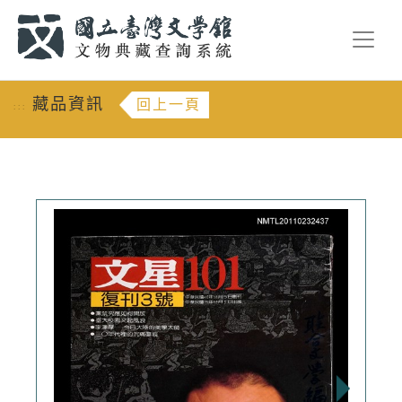
跳到主要內容
:::
藏品資訊
回上一頁
:::