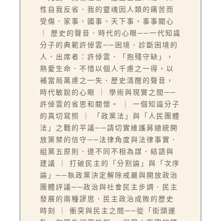
性自我反省．我的靈魂因人類的痛苦而
受傷．家事、國事、天下事，事事關心
｜ 歷史的聲音．時代的心眼──一代知識
分子的典範許倬雲──困境．診斷困境的
人．出席者：許倬雲．「抱殘守缺」，
熱愛生命．不惜以個人千慮之一得，以
補當局萬慮之一失．歷史清醒的聲音，
時代敏銳的心眼 ｜ 學術與現實之間──
許倬雲的省思和關懷。 ｜ 一個知識分子
的真切寫照 ｜ 「政黨法」與「人民團體
法」之戰的平議──請切實維護蔣總統開
放黨禁的信守──法律角度與法律事實．
組黨五原則．道不同不相為謀．結語與
建議 ｜ 打破民主的「分割論」與「次序
論」──執政黨決定解除戒嚴與開放政治
團體評議──政治與社會民主步調．民主
發展的兩種謬思．民主政治成敗的歷史
時刻 ｜ 衝突與民主之間──從「街頭運