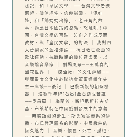
除記」和「皇民文學」──台灣文學者總
蹶起．價值虛空、信仰崩潰．「泥娃
娃」和「鵝媽媽出嫁」．老丑角的故
事．適應日本國策的姿態．怒吼吧！中
國．台灣文學的盲點．泣血之作或反面
教材．與「皇民文學」的對決 ｜ 我對四
大音樂家的蓋棺淺論──抗日救亡歌曲的
歌詠運動．抗戰時期的幾位音樂家．以
音樂論音樂家 ｜ 劇場風景──王萬春的
幽寂世界 ｜ 「煉油廠」的文化經驗──
與龐畢度文化中心聯誼會董事達維年先
生一席談──後記 ｜ 巴黎新設的朝聖機
器 ｜ 熔數千年碑[石曷]金石鑄成苦鐵
──吳昌碩 ｜ 梅蘭芳．斯坦尼斯拉夫斯
基．布萊希特在中國戲劇發展中的意義
──時裝話劇的誕生．斯氏寫實體系的傳
播．布氏哲理體系的影響．中國戲曲的
恆久魅力 ｜ 音樂．懷舊．死亡．孤絕．