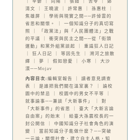
｜ 辛鬱 ｜ 向陽 ｜ 張錯 ｜ 苦苓 ｜ 鄭
清文 ｜ 王曉波 ｜ 許常惠 ｜ 孫惠柱 ｜
焦雄屏 ｜ 學術與現實之間──許倬雲的
省思和關懷。 ｜ 一個知識分子的真切寫
照 ｜ 「政黨法」與「人民團體法」之戰
的平議 ｜ 衝突與民主之間──從「街頭
運動」和黨外組黨談起 ｜ 重識狂人日記
｜ 狂人日記 ｜ 等因先生 ｜ 溯河之旅散
繹 ｜ 夢 ｜ 假如戀愛 ｜ 小寒 ｜ 大沙
漠──Mojav
內容目次:
編輯室報告 ｜ 讀者意見調查
表 ｜ 是誰把我們關在溫室裏？ ｜ 論校
園中的禁忌 ｜ 校園中的男女不平等 ｜
就事論事──兼談「大新事件」 ｜ 對
「大新事件」的省思 ｜ 臺大「大新言論
自由案」的始末 ｜ 給臺大孫震校長的一
封公開信 ｜ 中國知識分子社會角色的演
變 ｜ 當前知識分子能做什麼？──突破
一元論，關懷社會．建立自主人格，知