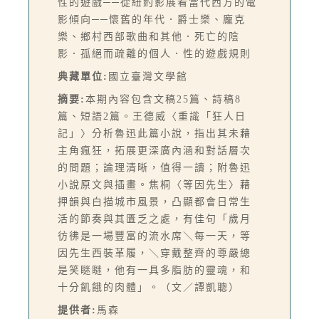
性的遊戲──從紐約影展看當代西方的電
影傾向──懷舊的年代．爵士樂、龐克
樂、鄉村西部歌曲和其他．死亡的陰
影．孤絕而疏離的個人．性的遊戲規則
典藏單位:
國立臺灣文學館
摘要:
本期內容包含文稿25篇、詩稿8
篇、短語2篇。王德威〈重識「狂人日
記」〉分析魯迅此篇小說，指出其未藉
主角瘋狂，拓展更深廣內涵和對話層次
的問題；論理清晰，值得一讀；附魯迅
小說原文與插畫。焦桐〈等因先生〉藉
押韻與白描城市風景，凸顯都會日常生
活的節奏與其匱乏之處，有佳句「歲月
彷彿是一場豐富的流水席＼每一天，等
因先生西裝革履，＼穿戴整齊的尊嚴總
是笑瞇瞇，他有一具多脂肪的靈魂，和
十分飢餓的肉體」。（文／譚凱聰）
提供者:
馬森