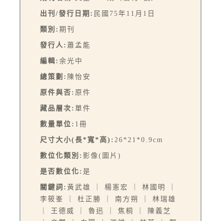
出刊/發行日期:
民國75年11月1日
類別:
期刊
發行人:
蕭孟能
編輯:
余光中
總策劃:
陳怡安
原件與否:
原件
藏品層次:
單件
數量單位:
1冊
尺寸大小(長*寬*高):
26*21*0.9cm
數位化類別:
影像(圖片)
是否數位化:
是
關鍵詞:
黃武雄 ｜ 楊憲宏 ｜ 林國明 ｜
李筱峯 ｜ 杜正勝 ｜ 南方朔 ｜ 林瑞雄
｜ 王德威 ｜ 魯迅 ｜ 焦桐 ｜ 陳義芝