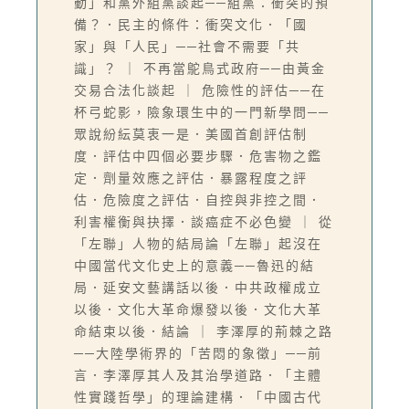
動」和黨外組黨談起──組黨：衝突的預
備？．民主的條件：衝突文化．「國
家」與「人民」──社會不需要「共
識」？ ｜ 不再當鴕鳥式政府──由黃金
交易合法化談起 ｜ 危險性的評估──在
杯弓蛇影，險象環生中的一門新學問──
眾說紛紜莫衷一是．美國首創評估制
度．評估中四個必要步驟．危害物之鑑
定．劑量效應之評估．暴露程度之評
估．危險度之評估．自控與非控之間．
利害權衡與抉擇．談癌症不必色變 ｜ 從
「左聯」人物的結局論「左聯」起沒在
中國當代文化史上的意義──魯迅的結
局．延安文藝講話以後．中共政權成立
以後．文化大革命爆發以後．文化大革
命結束以後．結論 ｜ 李澤厚的荊棘之路
──大陸學術界的「苦悶的象徵」──前
言．李澤厚其人及其治學道路．「主體
性實踐哲學」的理論建構．「中國古代