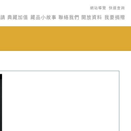
網站導覽
快速查詢
申請
典藏加值
藏品小故事
聯絡我們
開放資料
我要捐贈