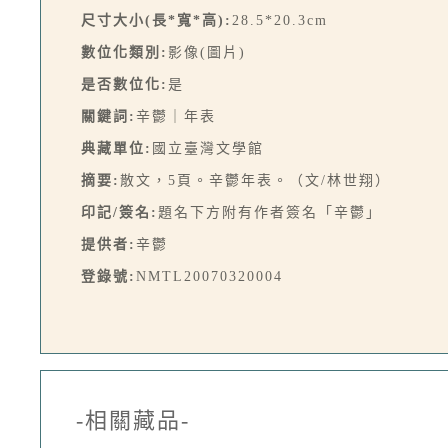
尺寸大小(長*寬*高):
28.5*20.3cm
數位化類別:
影像(圖片)
是否數位化:
是
關鍵詞:
辛鬱｜年表
典藏單位:
國立臺灣文學館
摘要:
散文，5頁。辛鬱年表。（文/林世翔）
印記/簽名:
題名下方附有作者簽名「辛鬱」
提供者:
辛鬱
登錄號:
NMTL20070320004
-相關藏品-