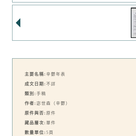
主要名稱:
辛鬱年表
成文日期:
不詳
類別:
手稿
作者:
宓世森（辛鬱）
原件與否:
原件
藏品層次:
單件
數量單位:
5頁