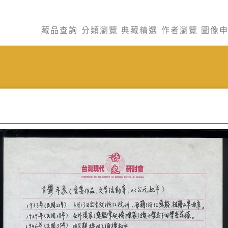
藏品查詢
分類瀏覽
典藏精選
作者瀏覽
圖像