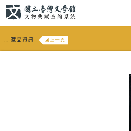
跳到主要內容
:::
藏品資訊
回上一頁
:::