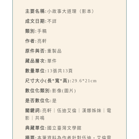
主要名稱:
小故事大道理（影本）
成文日期:
不詳
類別:
手稿
作者:
亮軒
原件與否:
重製品
藏品層次:
單件
數量單位:
13張共13頁
尺寸大小(長*寬*高):
29.6*21cm
數位化類別:
影像(圖片)
是否數位化:
是
關鍵詞:
亮軒｜伍迪艾倫｜漢娜姊妹｜電
影｜共鳴
典藏單位:
國立臺灣文學館
摘要:
本筆資料為作者針對伍迪‧艾倫電