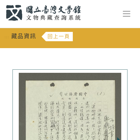
跳到主要內容
:::
藏品資訊
回上一頁
:::