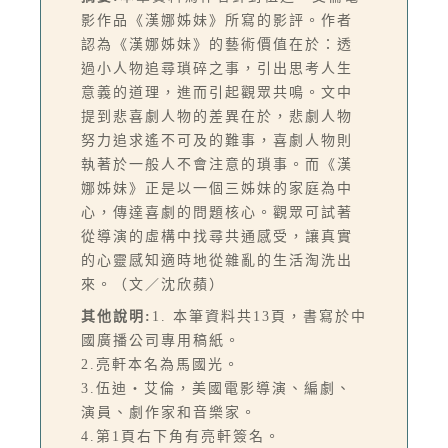
影作品《漢娜姊妹》所寫的影評。作者
認為《漢娜姊妹》的藝術價值在於：透
過小人物追尋瑣碎之事，引出思考人生
意義的道理，進而引起觀眾共鳴。文中
提到悲喜劇人物的差異在於，悲劇人物
努力追求遙不可及的難事，喜劇人物則
執著於一般人不會注意的瑣事。而《漢
娜姊妹》正是以一個三姊妹的家庭為中
心，傳達喜劇的問題核心。觀眾可試著
從導演的虛構中找尋共通感受，讓真實
的心靈感知適時地從雜亂的生活淘洗出
來。（文／沈欣蘋）
其他說明:
1. 本筆資料共13頁，書寫於中
國廣播公司專用稿紙。
2.亮軒本名為馬國光。
3.伍迪‧艾倫，美國電影導演、編劇、
演員、劇作家和音樂家。
4.第1頁右下角有亮軒簽名。