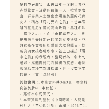
樓的中庭廣場，那裏四年一度的世界花
卉博覽會。活動的最後一天，按慣例會
由一群專業人士選出會場最美麗的花與
女人，稱為「奇花異卉之后」。當年奪
魁的花是尼泊爾的高山玫瑰，品種名叫
「雪中之后」，而「奇花異卉之后」則
是由來自美國加州的陽光女孩獲獎。花
與女孩在會後紛紛受到大眾的矚目，媒
體詢問女孩各種私事，並上山採訪「雪
中之后」的發現者。發現者為一名七旬
老婦，媒體問她花卉得獎的感想，老婦
卻認為每種花都該得獎，世上沒有不美
的花。（文／沈欣蘋）
其他說明:
1.本筆資料共3張3頁，書寫於
真善美牌600字稿紙。
2.亮軒本名馬國光。
3.本筆資料刊登於《中國時報‧人間副
刊》之「三少四壯集」專欄，1996年11