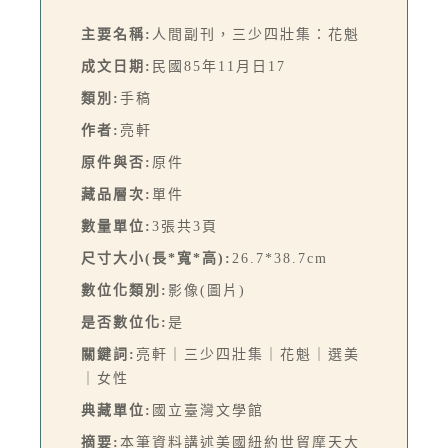
主要名稱:
人間副刊，三少四壯集：花魁
成文日期:
民國85年11月日17
類別:
手稿
作者:
亮軒
原件與否:
原件
藏品層次:
單件
數量單位:
3張共3頁
尺寸大小(長*寬*高):
26.7*38.7cm
數位化類別:
影像(圖片)
是否數位化:
是
關鍵詞:
亮軒｜三少四壯集｜花魁｜選美
｜女性
典藏單位:
國立臺灣文學館
摘要:
本筆資料講述美國紐約世貿摩天大