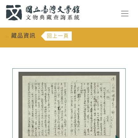
跳到主要內容
:::
藏品資訊
回上一頁
:::