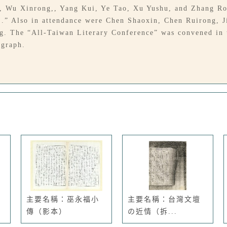
, Wu Xinrong,, Yang Kui, Ye Tao, Xu Yushu, and Zhang Ron
e .” Also in attendance were Chen Shaoxin, Chen Ruirong, 
 The “All-Taiwan Literary Conference” was convened in t
ograph.
主要名稱：巫永福小
主要名稱：台灣文壇
傳（影本）
の近情（拆...