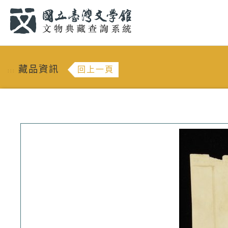
跳到主要內容
:::
藏品資訊
回上一頁
:::