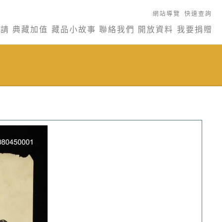
網站導覽
快速查詢
申請
典藏加值
藏品小故事
聯絡我們
開放資料
我要捐贈