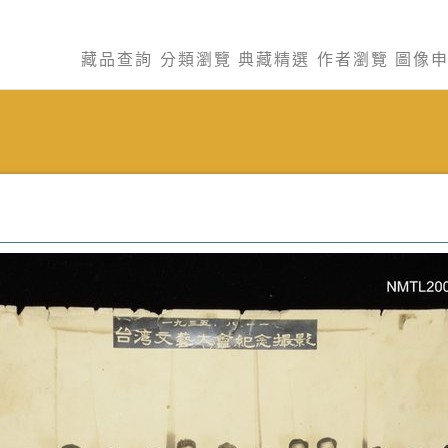
藏品查詢
分類瀏覽
典藏精選
作者瀏覽
圖像