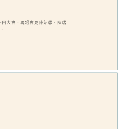
第一回大會，現場會見陳紹馨、陳瑞
榮。