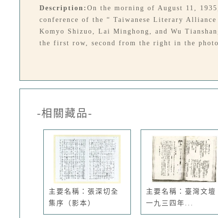
Description:
On the morning of August 11, 1935
conference of the “ Taiwanese Literary Allianc
Komyo Shizuo, Lai Minghong, and Wu Tianshang.
the first row, second from the right in the phot
-相關藏品-
主要名稱：張深切全
主要名稱：臺灣文壇
集序（影本）
一九三四年...