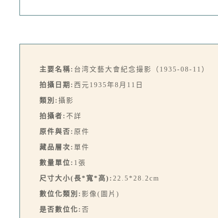
主要名稱:
台湾文藝大會紀念撮影（1935-08-11）
拍攝日期:
西元1935年8月11日
類別:
攝影
拍攝者:
不詳
原件與否:
原件
藏品層次:
單件
數量單位:
1張
尺寸大小(長*寬*高):
22.5*28.2cm
數位化類別:
影像(圖片)
是否數位化:
否