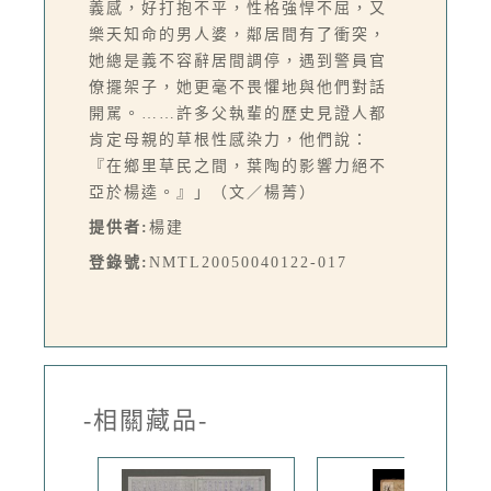
義感，好打抱不平，性格強悍不屈，又
樂天知命的男人婆，鄰居間有了衝突，
她總是義不容辭居間調停，遇到警員官
僚擺架子，她更毫不畏懼地與他們對話
開駡。……許多父執輩的歷史見證人都
肯定母親的草根性感染力，他們說：
『在鄉里草民之間，葉陶的影響力絕不
亞於楊逵。』」（文／楊菁）
提供者:
楊建
登錄號:
NMTL20050040122-017
-相關藏品-