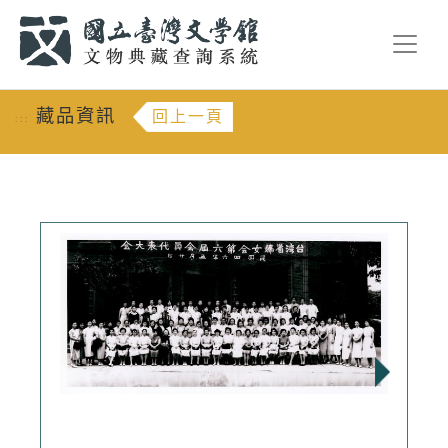
跳到主要內容
:::
藏品資訊
回上一頁
:::