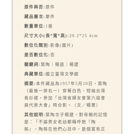
原件與否:
原件
藏品層次:
單件
數量單位:
1張
尺寸大小(長*寬*高):
20.2*25.4cm
數位化類別:
影像(圖片)
是否數位化:
否
關鍵詞:
葉陶｜楊逵｜楊建
典藏單位:
國立臺灣文學館
摘要:
本件藏品為1957年5月20日，葉陶
（最後一排右一）穿著白色、短袖台灣
長衫裙，參加「台灣省婦女會第六屆會
員代表大會」時合影。（文／楊菁）
其他說明:
葉陶次子楊建，對母親的記憶
是：「不論男女老幼都稱呼她『陶
姊』，陶姊在他們心目中，是個富有正