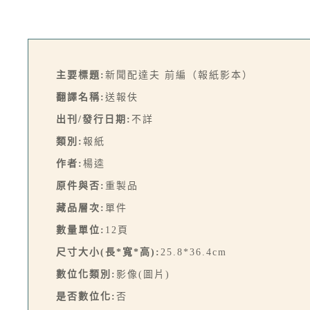
主要標題:
新聞配達夫 前編（報紙影本）
翻譯名稱:
送報伕
出刊/發行日期:
不詳
類別:
報紙
作者:
楊逵
原件與否:
重製品
藏品層次:
單件
數量單位:
12頁
尺寸大小(長*寬*高):
25.8*36.4cm
數位化類別:
影像(圖片)
是否數位化:
否