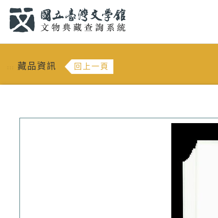
跳到主要內容
:::
藏品資訊
回上一頁
:::