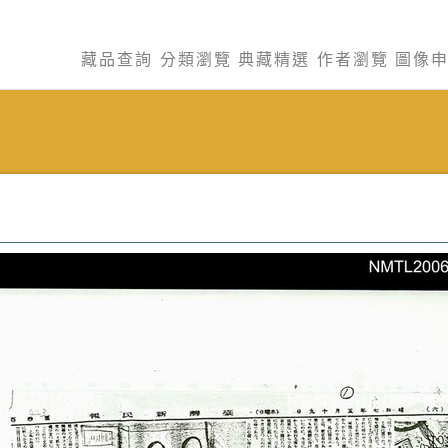
藏品查詢
分類瀏覽
典藏精選
作者瀏覽
圖像