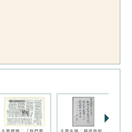
主要標題：「我們要
主要名稱：楊逵致新
主要