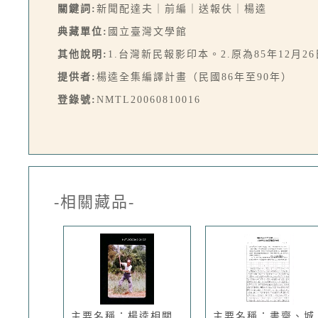
關鍵詞:
新聞配達夫｜前編｜送報伕｜楊逵
典藏單位:
國立臺灣文學館
其他說明:
1.台灣新民報影印本。2.原為85年12月
提供者:
楊逵全集編譯計畫（民國86年至90年）
登錄號:
NMTL20060810016
-相關藏品-
主要名稱：楊逵相關
主要名稱：書齋、城