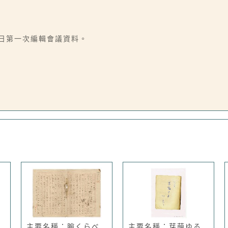
26日第一次編輯會議資料。
主要名稱：腕くらべ
主要名稱：芽萌ゆる