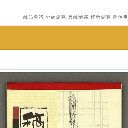
藏品查詢
分類瀏覽
典藏精選
作者瀏覽
圖像