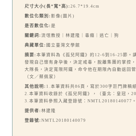
尺寸大小(長*寬*高):
26.7*19.4cm
數位化類別:
影像(圖片)
是否數位化:
是
關鍵詞:
流氓教授｜林建隆｜毒癮｜逃亡｜狗
典藏單位:
國立臺灣文學館
摘要:
本筆資料為《孤兒阿鐵》的12-6到16-2
發現自己懷有身孕後，決定戒毒，脫離集團的掌控
大隊長，決定寬限阿鐵，命令他在期限內自動返回
（文／蔡佩家）
其他說明:
1.本筆資料共86頁，寫於300字巨門牌稿
2.本筆資料收錄於《孤兒阿鐵》，（臺北：皇冠，200
3.本筆資料參照入藏登錄號：NMTL20180140077
提供者:
林建隆
登錄號:
NMTL20180140079