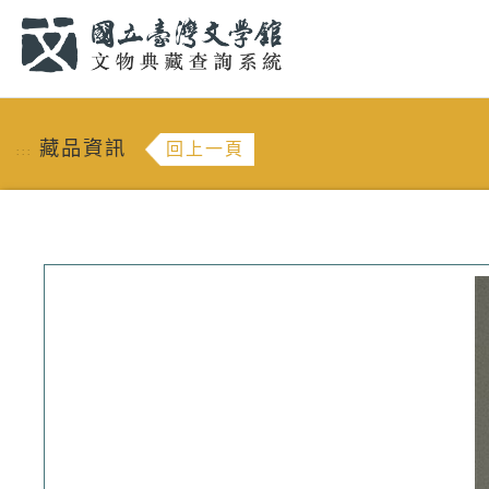
跳到主要內容
:::
藏品資訊
回上一頁
:::