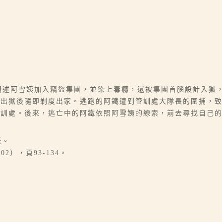
5節。講述阿雪姨加入竊盜集團，並染上毒癮，還被集團首腦設計入
，出獄後隨即剃度出家。逃跑的阿鐵遭到管訓處大隊長的圍捕，
管訓處。後來，逃亡中的阿鐵依照阿雪姨的線索，前去尋找自己
紙。
2），頁93-134。
。