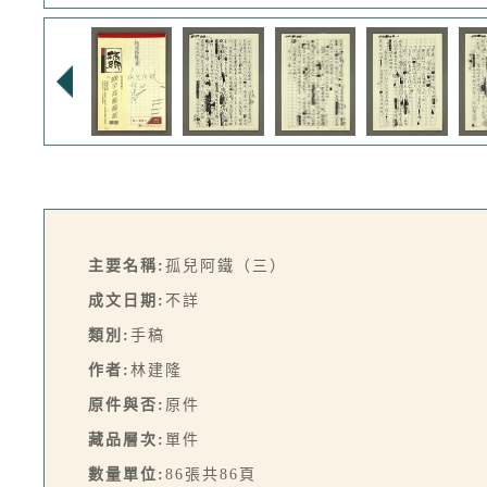
主要名稱:
孤兒阿鐵（三）
成文日期:
不詳
類別:
手稿
作者:
林建隆
原件與否:
原件
藏品層次:
單件
數量單位:
86張共86頁