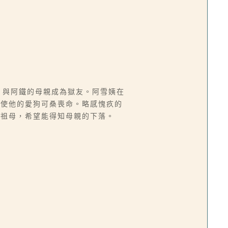
獄，與阿鐵的母親成為獄友。阿雪姨在
致使他的愛狗可桑喪命。略感愧疚的
的祖母，希望能得知母親的下落。