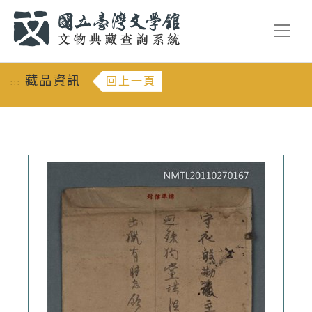
跳到主要內容
:::
藏品資訊
回上一頁
:::