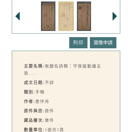
列印
主要名稱:
無題名詩稿：守夜殷勤護主
翁……
成文日期:
不詳
類別:
手稿
作者:
詹作舟
原件與否:
原件
藏品層次:
單件
數量單位:
1張共1頁