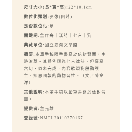
尺寸大小(長*寬*高):
22*10.1cm
數位化類別:
影像(圖片)
是否數位化:
是
關鍵詞:
詹作舟｜漢詩｜七言｜狗
典藏單位:
國立臺灣文學館
摘要:
本筆手稿隨手書寫於信封背面，字
跡潦草。其體例應為七言律詩，但僅寫
六句，似未完成，內容歌頌狗殷勤護
主、知恩圖報的動物習性。（文／陳令
洋）
其他說明:
本筆手稿以鉛筆書寫於信封背
面。
提供者:
詹元雄
登錄號:
NMTL20110270167