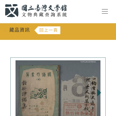
跳到主要內容
:::
藏品資訊
回上一頁
:::