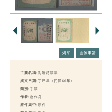
列印
主要名稱:
對聯詩稿集
成文日期:
丁巳年（民國66年）
類別:
手稿
作者:
詹作舟
原件與否:
原件