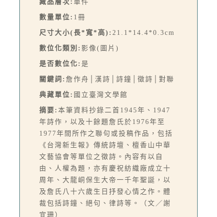
藏品層次:
單件
數量單位:
1冊
尺寸大小(長*寬*高):
21.1*14.4*0.3cm
數位化類別:
影像(圖片)
是否數位化:
是
關鍵詞:
詹作舟│漢詩│詩鐘│徵詩│對聯
典藏單位:
國立臺灣文學館
摘要:
本筆資料抄錄二首1945年、1947
年詩作，以及十餘題詹氏於1976年至
1977年間所作之聯句或投稿作品，包括
《台灣新生報》傳統詩壇、檀香山中華
文藝協會等單位之徵詩。內容有以自
由、人權為題，亦有慶祝紡織廠成立十
周年、大龍峒保生大帝一千年聖誕，以
及詹氏八十六歲生日抒發心情之作。體
裁包括詩鐘、絕句、律詩等。（文／謝
宜珊）