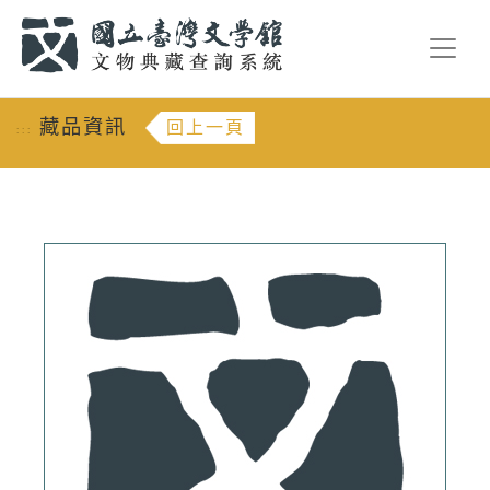
跳到主要內容
:::
藏品資訊
回上一頁
:::