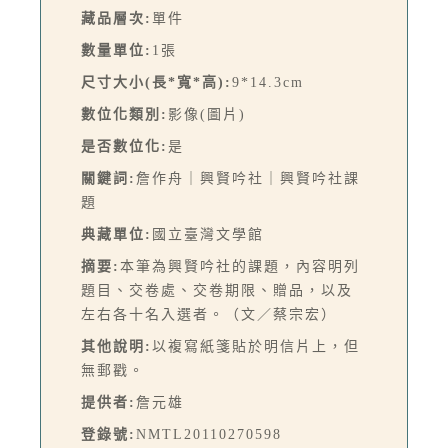
藏品層次:
單件
數量單位:
1張
尺寸大小(長*寬*高):
9*14.3cm
數位化類別:
影像(圖片)
是否數位化:
是
關鍵詞:
詹作舟｜興賢吟社｜興賢吟社課
題
典藏單位:
國立臺灣文學館
摘要:
本筆為興賢吟社的課題，內容明列
題目、交卷處、交卷期限、贈品，以及
左右各十名入選者。（文／蔡宗宏）
其他說明:
以複寫紙箋貼於明信片上，但
無郵戳。
提供者:
詹元雄
登錄號:
NMTL20110270598