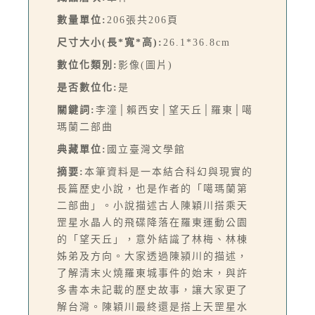
數量單位:
206張共206頁
尺寸大小(長*寬*高):
26.1*36.8cm
數位化類別:
影像(圖片)
是否數位化:
是
關鍵詞:
李潼│賴西安│望天丘│羅東│噶
瑪蘭二部曲
典藏單位:
國立臺灣文學館
摘要:
本筆資料是一本結合科幻與現實的
長篇歷史小說，也是作者的「噶瑪蘭第
二部曲」。小說描述古人陳穎川搭乘天
罡星水晶人的飛碟降落在羅東運動公園
的「望天丘」，意外結識了林梅、林棟
姊弟及方向。大家透過陳潁川的描述，
了解清末火燒羅東城事件的始末，與許
多書本未記載的歷史故事，讓大家更了
解台灣。陳穎川最終還是搭上天罡星水