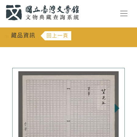
跳到主要內容
:::
藏品資訊
回上一頁
:::