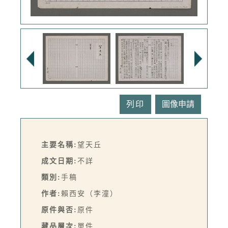
列印
主要名稱:
望天丘
成文日期:
不詳
類別:
手稿
作者:
賴西安（李潼）
原件與否:
原件
藏品層次:
單件