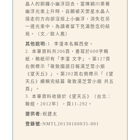
晶人的銅鑼小幽浮回去，當陳穎川乘著
幽浮光束上升時，自願被天罡星水晶人
接走的方向卻沒搭上小幽浮，消失在另
一道光束中，為讀者留下充滿懸念的結
局。（文／歐人鳳）
其他說明:
1. 李潼本名賴西安。
2. 本筆資料共206頁，書寫於600字稿
紙，稿紙印有「李潼 文字」。第127頁
右側標示「敬致國語日報湯芝萱小姐
《望天丘》」。第202頁右側標示「《望
天丘》續稿完結篇 敬致湯芝萱小姐 共五
頁」。
3. 本筆資料收錄於《望天丘》（台北：
聯經，2012年），頁11-292。
提供者:
祝建太
登錄號:
NMTL20130160035-001