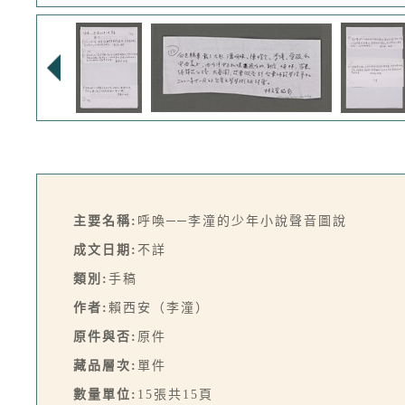
主要名稱:
呼喚──李潼的少年小說聲音圖說
成文日期:
不詳
類別:
手稿
作者:
賴西安（李潼）
原件與否:
原件
藏品層次:
單件
數量單位:
15張共15頁