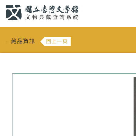
跳到主要內容
:::
藏品資訊
回上一頁
:::