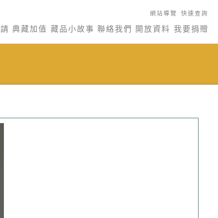
網站導覽
快速查詢
申請
典藏加值
藏品小故事
聯絡我們
開放資料
我要捐贈