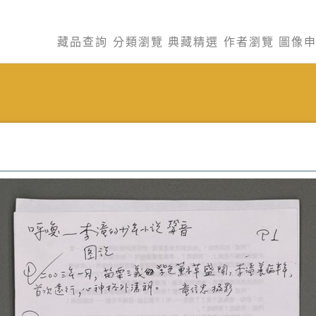
藏品查詢
分類瀏覽
典藏精選
作者瀏覽
圖像