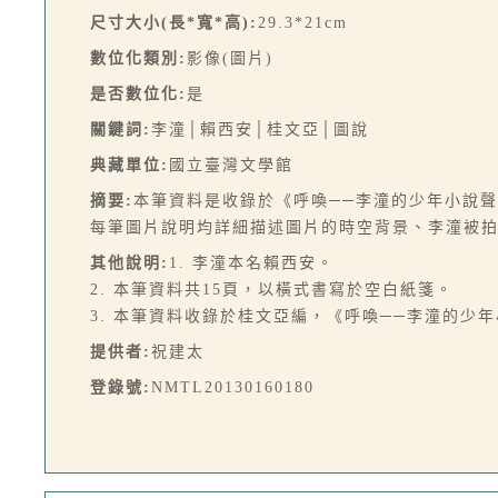
尺寸大小(長*寬*高):
29.3*21cm
數位化類別:
影像(圖片)
是否數位化:
是
關鍵詞:
李潼│賴西安│桂文亞│圖說
典藏單位:
國立臺灣文學館
摘要:
本筆資料是收錄於《呼喚──李潼的少年小說聲
每筆圖片說明均詳細描述圖片的時空背景、李潼被
其他說明:
1. 李潼本名賴西安。
2. 本筆資料共15頁，以橫式書寫於空白紙箋。
3. 本筆資料收錄於桂文亞編，《呼喚──李潼的少年
提供者:
祝建太
登錄號:
NMTL20130160180