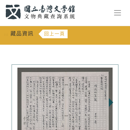
跳到主要內容
:::
藏品資訊
回上一頁
:::