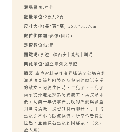
藏品層次:
單件
數量單位:
2張共2頁
尺寸大小(長*寬*高):
25.8*35.7cm
數位化類別:
影像(圖片)
是否數位化:
是
關鍵詞:
李潼│賴西安│蒸籠│圳溝
典藏單位:
國立臺灣文學館
摘要:
本筆資料是作者描述清早偶遇在圳
溝清洗蒸籠的阿婆以及與阿婆閒話家常
的散文。阿婆生日時，二兒子、三兒子
兩家從外地返鄉為阿婆慶生，壽宴結束
後，阿婆一早便拿著前晚的蒸籠與餐盤
到圳溝清洗。沒想到聊著聊著，手中的
蒸籠卻不小心隨波逐流，所幸作者費勁
拉起，並護送著蒸籠到阿婆家。（文／
歐人鳳）