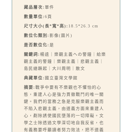
藏品層次:
單件
數量單位:
6頁
尺寸大小(長*寬*高):
18.5*26.3 cm
數位化類別:
影像(圖片)
是否數位化:
是
關鍵詞:
楊逵｜樂觀主義ヘの警鐘｜給樂
觀主義的警鐘｜樂觀主義｜悲觀主義｜
島民總蹶起｜大川周明｜散文
典藏單位:
國立臺灣文學館
摘要:
戰爭中要有不樂觀也不懼怕的心
態，重建人心是強力貫徹戰鬥的唯一關
鍵。我們的當務之急是克服樂觀主義而
不陷入悲觀主義，由道義方面來重建人
心，剷除誘使國民墮落的一切障礙。文
學之士除透過文學深切地自我反省，也
有義務要呼籲讀者努力效法，把不道義