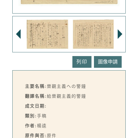
列印
主要名稱:
樂觀主義ヘの警鐘
翻譯名稱:
給樂觀主義的警鐘
成文日期:
類別:
手稿
作者:
楊逵
原件與否:
原件