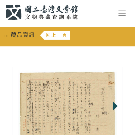
跳到主要內容
:::
藏品資訊
回上一頁
:::