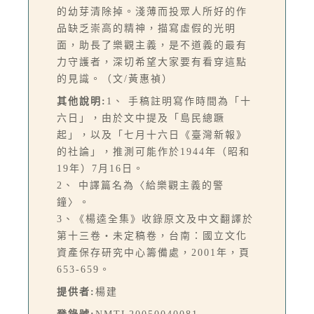
的幼芽清除掉。淺薄而投眾人所好的作
品缺乏崇高的精神，描寫虛假的光明
面，助長了樂觀主義，是不道義的最有
力守護者，深切希望大家要有看穿這點
的見識。（文/黃惠禎）
其他說明:
1、 手稿註明寫作時間為「十
六日」，由於文中提及「島民總蹶
起」，以及「七月十六日《臺灣新報》
的社論」，推測可能作於1944年（昭和
19年）7月16日。
2、 中譯篇名為〈給樂觀主義的警
鐘〉。
3、《楊逵全集》收錄原文及中文翻譯於
第十三卷‧未定稿卷，台南：國立文化
資產保存研究中心籌備處，2001年，頁
653-659。
提供者:
楊建