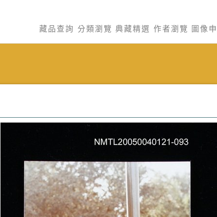
藏品查詢
分類瀏覽
典藏精選
作者瀏覽
圖像