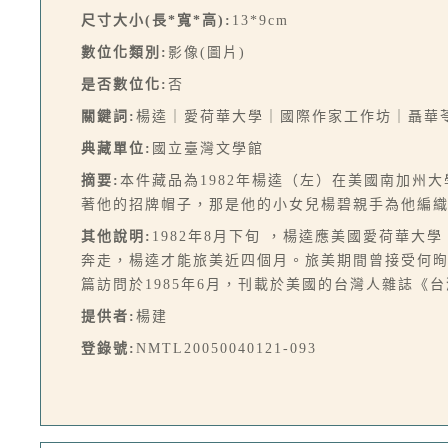
尺寸大小(長*寬*高):
13*9cm
數位化類別:
影像(圖片)
是否數位化:
否
關鍵詞:
楊逵｜愛荷華大學｜國際作家工作坊｜聶華
典藏單位:
國立臺灣文學館
摘要:
本件藏品為1982年楊逵（左）在美國南加州
著他的招牌帽子，那是他的小女兒楊碧親手為他編
其他說明:
1982年8月下旬 ，楊逵應美國愛荷華
奔走，楊逵才能旅美近四個月。旅美期間曾接受何㫬
篇訪問於1985年6月，刊載於美國的台灣人雜誌《
提供者:
楊建
登錄號:
NMTL20050040121-093