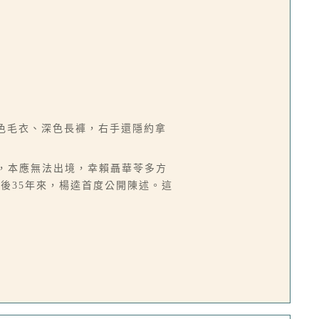
淺色毛衣、深色長褲，右手還隱約拿
犯，本應無法出境，幸賴聶華苓多方
後35年來，楊逵首度公開陳述。這