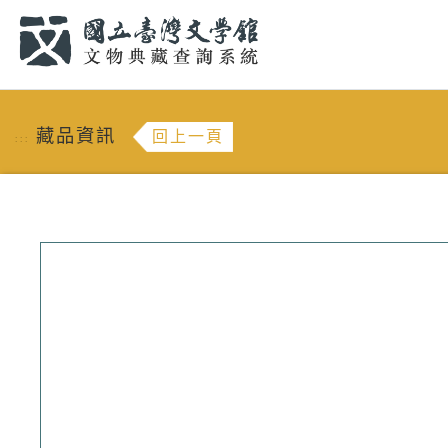
跳到主要內容
:::
藏品資訊
回上一頁
:::