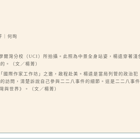
苓｜何㫬
大學爾灣分校（UCI）所拍攝。此照為中景全身站姿，楊逵穿著
織的。（文／楊菁）
大學「國際作家工作坊」之邀，啟程赴美。楊逵是當局列管的政治
的訪問，清楚訴說自己參與二二八事件的細節。這是二二八事件
台灣與世界》。（文／楊菁）