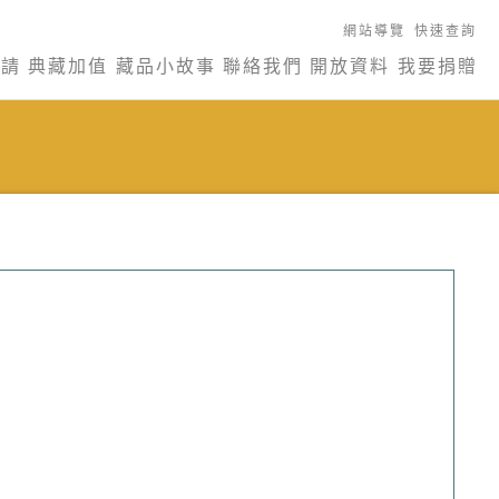
網站導覽
快速查詢
申請
典藏加值
藏品小故事
聯絡我們
開放資料
我要捐贈