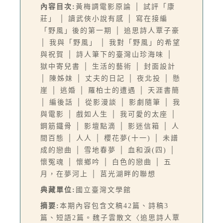
內容目次:
黃梅調電影原論 │ 試評「康
莊」 │ 讀武俠小說有感 │ 寫在接編
「野風」後的第一期 │ 追思詩人覃子豪
│ 我與「野風」 │ 我對「野風」的希望
與祝賀 │ 詩人筆下的臺灣山珍海味 │
獄中寄兒書 │ 生活的藝術 │ 封面設計
│ 陳姊妹 │ 丈夫的日記 │ 夜北投 │ 懸
崖 │ 逃婚 │ 羅柏士的遭遇 │ 天涯書簡
│ 編後話 │ 從影漫談 │ 影劇隨筆 │ 我
與電影 │ 戲如人生 │ 我可愛的太座 │
鋼筋鐵骨 │ 影壇點滴 │ 影迷信箱 │ 人
間百態 │ 人人 │ 櫻花夢(十一) │ 未譜
成的戀曲 │ 雪地春夢 │ 血和淚(四) │
懷冤魂 │ 懷鄉吟 │ 白色的戀曲 │ 五
月，在夢河上 │ 莒光湖畔的聯想
典藏單位:
國立臺灣文學館
摘要:
本期內容包含文稿42篇、詩稿3
篇、短語2篇。魏子雲散文〈追思詩人覃