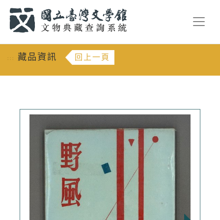
跳到主要內容
:::
藏品資訊
回上一頁
:::