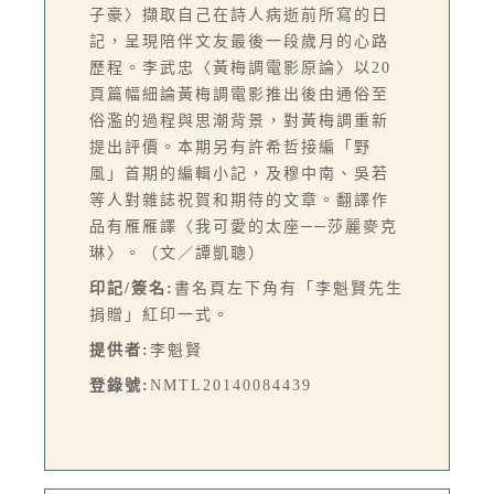
子豪〉擷取自己在詩人病逝前所寫的日
記，呈現陪伴文友最後一段歲月的心路
歷程。李武忠〈黃梅調電影原論〉以20
頁篇幅細論黃梅調電影推出後由通俗至
俗濫的過程與思潮背景，對黃梅調重新
提出評價。本期另有許希哲接編「野
風」首期的編輯小記，及穆中南、吳若
等人對雜誌祝賀和期待的文章。翻譯作
品有雁雁譯〈我可愛的太座──莎麗麥克
琳〉。（文／譚凱聰）
印記/簽名:
書名頁左下角有「李魁賢先生
捐贈」紅印一式。
提供者:
李魁賢
登錄號:
NMTL20140084439