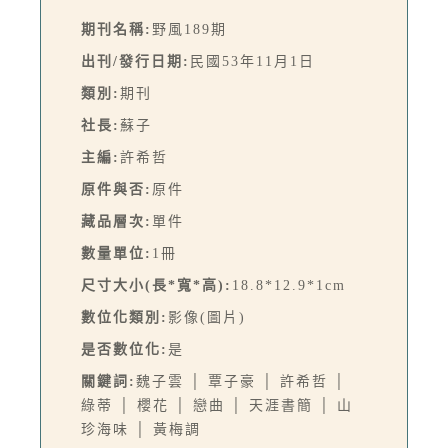
期刊名稱:
野風189期
出刊/發行日期:
民國53年11月1日
類別:
期刊
社長:
蘇子
主編:
許希哲
原件與否:
原件
藏品層次:
單件
數量單位:
1冊
尺寸大小(長*寬*高):
18.8*12.9*1cm
數位化類別:
影像(圖片)
是否數位化:
是
關鍵詞:
魏子雲 │ 覃子豪 │ 許希哲 │
綠蒂 │ 櫻花 │ 戀曲 │ 天涯書簡 │ 山
珍海味 │ 黃梅調