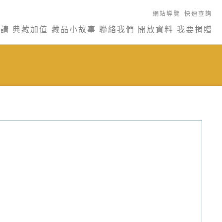
網站導覽
快速查詢
申請
典藏加值
藏品小故事
聯絡我們
開放資料
我要捐贈