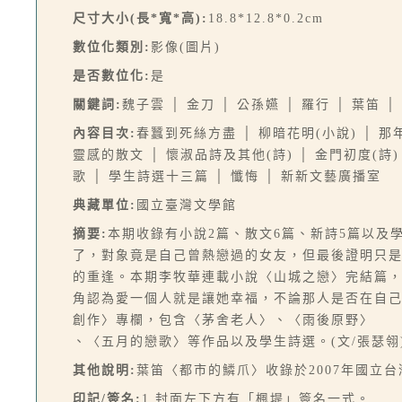
尺寸大小(長*寬*高):
18.8*12.8*0.2cm
數位化類別:
影像(圖片)
是否數位化:
是
關鍵詞:
魏子雲 │ 金刀 │ 公孫嬿 │ 羅行 │ 葉笛 │
內容目次:
春蠶到死絲方盡 │ 柳暗花明(小說) │ 那年秋
靈感的散文 │ 懷淑品詩及其他(詩) │ 金門初度(詩) 
歌 │ 學生詩選十三篇 │ 懺悔 │ 新新文藝廣播室
典藏單位:
國立臺灣文學館
摘要:
本期收錄有小說2篇、散文6篇、新詩5篇以
了，對象竟是自己曾熱戀過的女友，但最後證明只
的重逢。本期李牧華連載小說〈山城之戀〉完結篇
角認為愛一個人就是讓她幸福，不論那人是否在自
創作〉專欄，包含〈茅舍老人〉、〈雨後原野〉
、〈五月的戀歌〉等作品以及學生詩選。(文/張瑟翎
其他說明:
葉笛〈都市的鱗爪〉收錄於2007年國立
印記/簽名:
1.封面左下方有「楓堤」簽名一式。