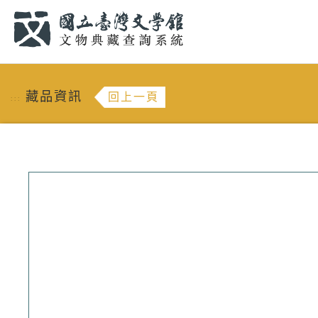
跳到主要內容
:::
藏品資訊
回上一頁
:::