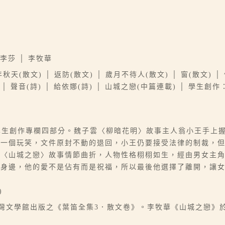
 李莎 │ 李牧華
天(散文) │ 返防(散文) │ 歲月不待人(散文) │ 窗(散文) │
│ 聲音(詩) │ 給依娜(詩) │ 山城之戀(中篇連載) │ 學生創
及學生創作專欄四部分。魏子雲〈柳暗花明〉故事主人翁小王手上
是一個玩笑，文件原封不動的退回，小王仍要接受法律的制裁，
，〈山城之戀〉故事情節曲折，人物性格栩栩如生，經由男女主
己身邊，他的愛不是佔有而是祝福，所以最後他選擇了離開，讓
)
台灣文學館出版之《葉笛全集3．散文卷》。李牧華《山城之戀》於