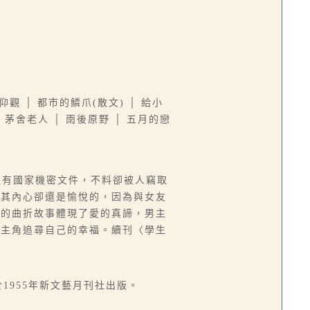
 仰觀 │ 都市的鱗爪(散文) │ 給小
作：茅舍老人 │ 雨後原野 │ 五月的戀
握有國家機密文件，不料卻被人竊取
但其內心卻還是愉悅的，因為與女友
角的曲折故事體現了愛的真諦，男主
女主角追尋自己的幸福。續刊〈學生
1955年新文藝月刊社出版。