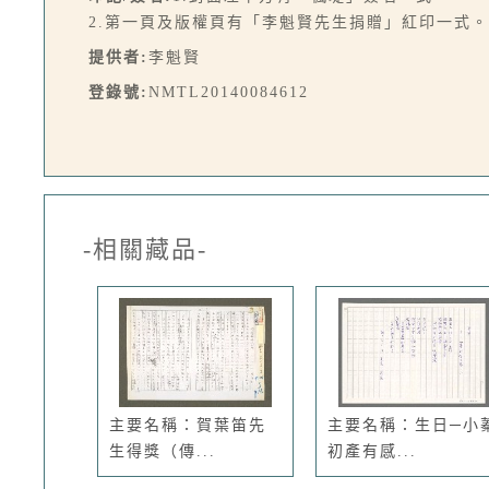
2.第一頁及版權頁有「李魁賢先生捐贈」紅印一式。
提供者:
李魁賢
登錄號:
NMTL20140084612
-相關藏品-
主要名稱：賀葉笛先
主要名稱：生日─小
生得獎（傳...
初產有感...