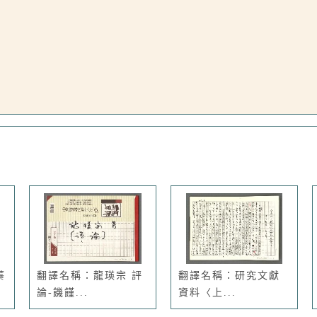
蓁
翻譯名稱：龍瑛宗 評
翻譯名稱：研究文獻
論-饑饉...
資料〈上...