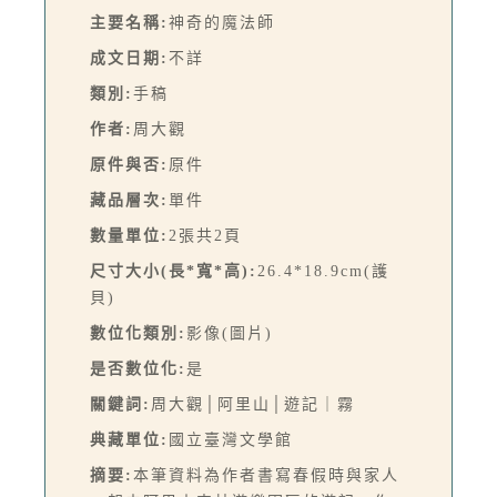
主要名稱:
神奇的魔法師
成文日期:
不詳
類別:
手稿
作者:
周大觀
原件與否:
原件
藏品層次:
單件
數量單位:
2張共2頁
尺寸大小(長*寬*高):
26.4*18.9cm(護
貝)
數位化類別:
影像(圖片)
是否數位化:
是
關鍵詞:
周大觀│阿里山│遊記｜霧
典藏單位:
國立臺灣文學館
摘要:
本筆資料為作者書寫春假時與家人