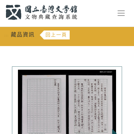
跳到主要內容
:::
藏品資訊
回上一頁
:::