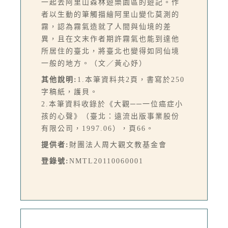
一起去阿里山森林遊樂園區的遊記。作
者以生動的筆觸描繪阿里山變化莫測的
霧，認為霧氣造就了人間與仙境的差
異，且在文末作者期許霧氣也能到達他
所居住的臺北，將臺北也變得如同仙境
一般的地方。（文／黃心妤）
其他說明:
1.本筆資料共2頁，書寫於250
字稿紙，護貝。
2.本筆資料收錄於《大觀──一位癌症小
孩的心聲》（臺北：遠流出版事業股份
有限公司，1997.06），頁66。
提供者:
財團法人周大觀文教基金會
登錄號:
NMTL20110060001