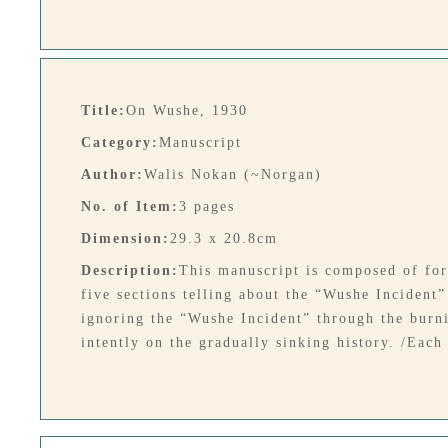
Title:
On Wushe, 1930
Category:
Manuscript
Author:
Walis Nokan (~Norgan)
No. of Item:
3 pages
Dimension:
29.3 x 20.8cm
Description:
This manuscript is composed of fort
five sections telling about the “Wushe Incident”
ignoring the “Wushe Incident” through the burni
intently on the gradually sinking history. /Each 