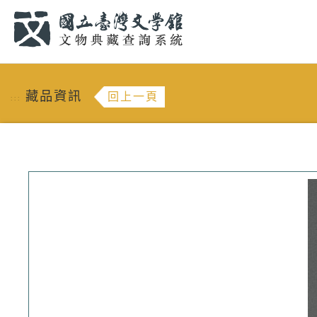
跳到主要內容
:::
藏品資訊
回上一頁
:::