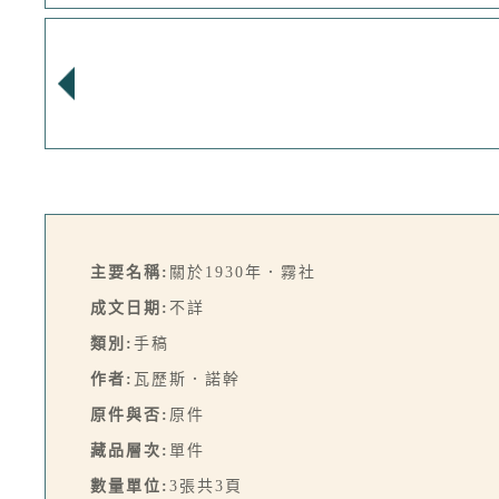
主要名稱:
關於1930年．霧社
成文日期:
不詳
類別:
手稿
作者:
瓦歷斯．諾幹
原件與否:
原件
藏品層次:
單件
數量單位:
3張共3頁