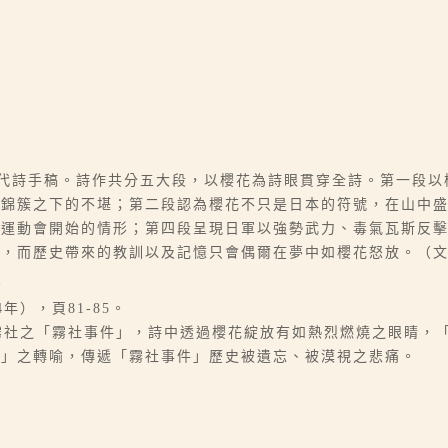
現代詩手稿。詩作共分五大段，以櫻花為詩眼貫穿全詩。第一段
團錦簇之下的不堪；第二段認為櫻花不只是日本的符號，在山中
校運動會開始的情形；第四段呈現日軍以強勢武力、毒氣瓦斯反
碑，而歷史帶來的教訓以及記憶只會偶爾在夢中如櫻花怒放。（
。
年），頁81-85。
生於霧社之「霧社事件」，詩中透過櫻花綻放有如熱烈燃燒之眼睛，
臉」之轉喻，傳遞「霧社事件」歷史被遺忘、被漠視之悲痛。