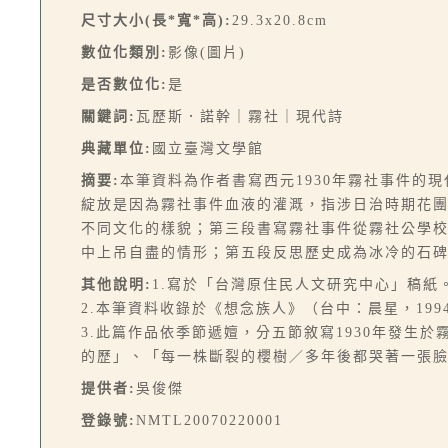
尺寸大小(長*寬*高):
29.3x20.8cm
數位化類別:
影像(圖片)
是否數位化:
是
關鍵詞:
瓦歷斯．諾幹｜霧社｜現代詩
典藏單位:
國立臺灣文學館
摘要:
本筆資料為作者書寫西元1930年霧社事件的
綻放是因為霧社事件血液的灌溉，指涉日治時期花
不同文化的樣貌；第三段書寫霧社事件從霧社公學
中上吊自盡的情形；第五段反思歷史成為冰冷的石
其他說明:
1.寫於「台灣原住民人文研究中心」稿紙
2.本筆資料收錄於《想念族人》（台中：晨星，1994
3.此篇作品依季節遞嬗，分五節敘寫1930年發
的歷」、「每一株斷裂的櫻樹／多年後都哭著一張
提供者:
吳俊傑
登錄號:
NMTL20070220001