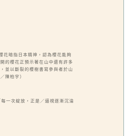
以櫻花暗指日本精神，認為櫻花能夠
盛開的櫻花正預示著在山中還有許多
擊，並以斷裂的櫻樹書寫參與者於山
文／陳柏宇）
「每一次綻放，正是／逼視逐漸沉淪