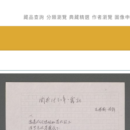
藏品查詢
分類瀏覽
典藏精選
作者瀏覽
圖像