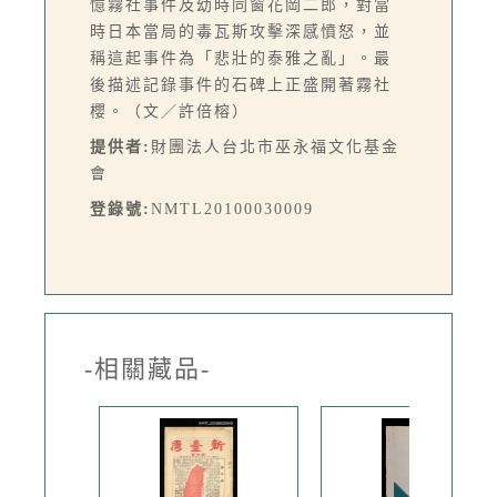
憶霧社事件及幼時同窗花岡二郎，對當
時日本當局的毒瓦斯攻擊深感憤怒，並
稱這起事件為「悲壯的泰雅之亂」。最
後描述記錄事件的石碑上正盛開著霧社
櫻。（文／許倍榕）
提供者:
財團法人台北市巫永福文化基金
會
登錄號:
NMTL20100030009
-相關藏品-