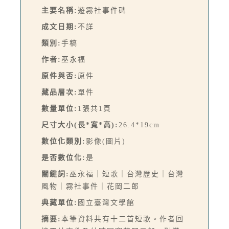
主要名稱:
遊霧社事件碑
成文日期:
不詳
類別:
手稿
作者:
巫永福
原件與否:
原件
藏品層次:
單件
數量單位:
1張共1頁
尺寸大小(長*寬*高):
26.4*19cm
數位化類別:
影像(圖片)
是否數位化:
是
關鍵詞:
巫永福｜短歌｜台灣歷史｜台灣
風物｜霧社事件｜花岡二郎
典藏單位:
國立臺灣文學館
摘要:
本筆資料共有十二首短歌。作者回