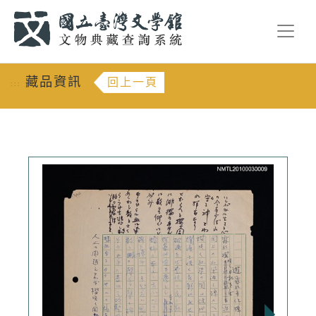
跳到主要內容
:::
藏品資訊
回上一頁
:::