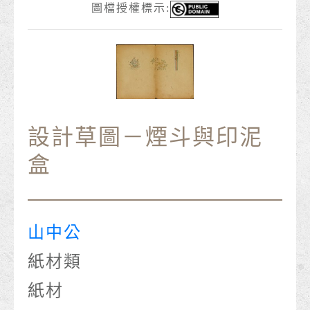
圖檔授權標示:
設計草圖－煙斗與印泥
盒
山中公
紙材類
紙材