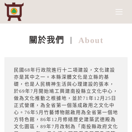
南投縣政府文化局
網頁導覽
跳到主要內容
關於我們
About
:::
民國
68
年行政院進行十二項建設，文化建設
亦是其中之一。本縣深體文化是立縣的基
礎，也是人民精神生活與心理建設的張本，
於
69
年
7
月開始鳩工興建南投縣立文化中心，
做為文化推動之根據地，並於
71
年
12
月
25
日
正式營運，為全省第一個落成啟用之文化中
心。
76
年
5
月竹藝博物館啟用為全省第一個地
方特色館，
86
年
12
月修繕歷史建築武德殿為
文化園區，
89
年
7
月改制為「南投縣政府文化