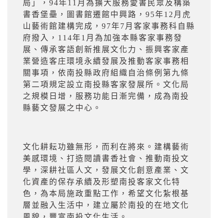
局」，
94
年
11
月為擴大服務愛書民眾及構築
書香堡壘，圖書館遷館中興路，
95
年
12
月虎
山藝術館建構完成，
97
年
7
月客家事務科自縣
府撥入，
114
年
1
月為加強本縣客家事務發
展、傳承客語創新推展文化力、振興客家產
業營造客庄環境永續發展及推動客家事務相
關事項，依南投縣政府組織自治條例第九條
第二項規定設立南投縣客家發展所。文化局
之規模日增，服務功能日漸完備，成為南投
縣藝文發展之中心。
文化耕耘功雖無形，而利在將來。建構藝術
美感環境、打造閱讀書香社會、推動南投文
學，深耕社區人文，發展文化創意產業、文
化資產的保存承續及形塑南投客家文化特
色，為本局施政重點工作，希望文化紮根基
層並融入生活中，建立屬於南投的在地文化
風貌，豐富南投文化生活。