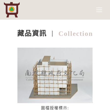
南投縣政府文化局
網頁導覽
跳到主要內容
藏品資訊
Collection
:::
圖檔授權標示: