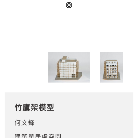
竹鷹架模型
何文鋒
建築與居處空間