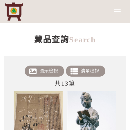
南投縣政府文化局
網頁導覽
跳到主要內容
藏品查詢
Search
藏品查詢
:::
共13筆