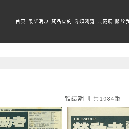
:::
首頁
最新消息
藏品查詢
分類瀏覽
典藏展
關於
雜誌期刊 共1084筆