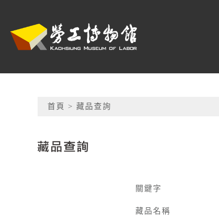
跳到主要內容
高雄市勞工博物館
網頁導覽
首頁
> 藏品查詢
:::
藏品查詢
關鍵字
藏品名稱