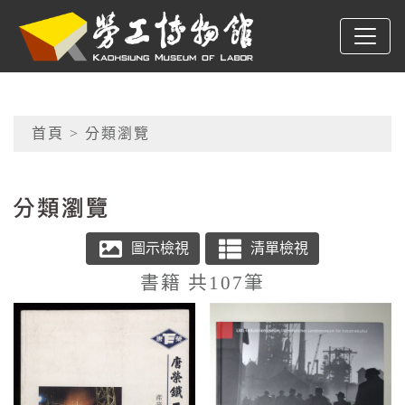
跳到主要內容
高雄市勞工博物館
網頁導覽
首頁
> 分類瀏覽
:::
書籍 共107筆