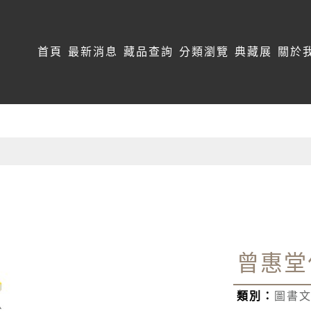
:::
首頁
最新消息
藏品查詢
分類瀏覽
典藏展
關於
曾惠堂
類別：
圖書文