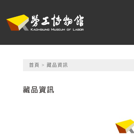
跳到主要內容
高雄市勞工博物館
網頁導覽
首頁
> 藏品資訊
:::