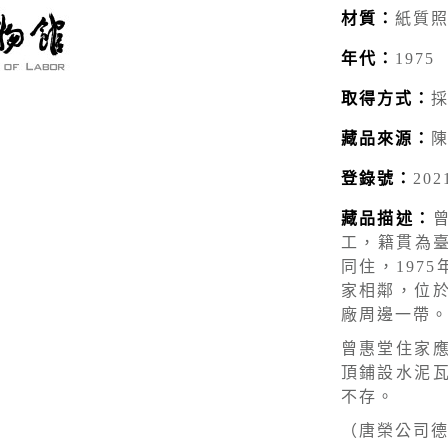
材質：
紙質
年代：
1975
取得方式：
藏品來源：
登錄號：
202
藏品描述：
工，籍貫為臺
同住，197
家相鄰，位
廠周邊一帶
曾惠堂住家
頂鋪設水泥
不存。
（唐榮公司