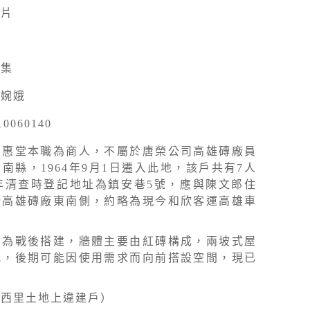
照片
採集
陳婉娥
10060140
曾惠堂本職為商人，不屬於唐榮公司高雄磚廠員
南縣，1964年9月1日遷入此地，該戶共有7人
5年清查時登記地址為鎮安巷5號，應與陳文郎住
於高雄磚廠東南側，約略為現今和欣客運高雄車
。
應為戰後搭建，牆體主要由紅磚構成，兩坡式屋
瓦，後期可能因使用需求而向前搭設空間，現已
德西里土地上違建戶）