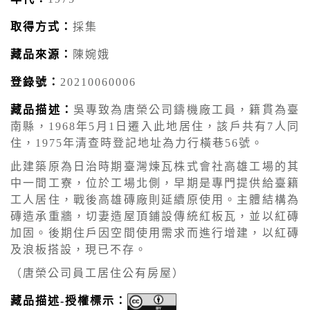
取得方式：
採集
藏品來源：
陳婉娥
登錄號：
20210060006
藏品描述：
吳專致為唐榮公司鑄機廠工員，籍貫為臺
南縣，1968年5月1日遷入此地居住，該戶共有7人同
住，1975年清查時登記地址為力行橫巷56號。
此建築原為日治時期臺灣煉瓦株式會社高雄工場的其
中一間工寮，位於工場北側，早期是專門提供給臺籍
工人居住，戰後高雄磚廠則延續原使用。主體結構為
磚造承重牆，切妻造屋頂鋪設傳統紅板瓦，並以紅磚
加固。後期住戶因空間使用需求而進行增建，以紅磚
及浪板搭設，現已不存。
（唐榮公司員工居住公有房屋）
藏品描述-授權標示：