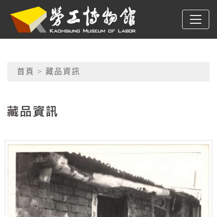
跳到主要內容
高雄市勞工博物館
網頁導覽
首頁
> 藏品資訊
:::