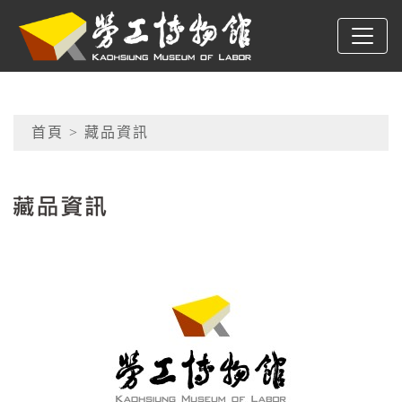
跳到主要內容
高雄市勞工博物館
網頁導覽
首頁
> 藏品資訊
:::