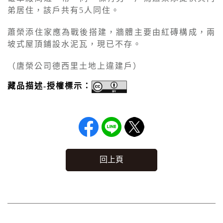
弟居住，該戶共有5人同住。
蕭榮添住家應為戰後搭建，牆體主要由紅磚構成，兩
坡式屋頂鋪設水泥瓦，現已不存。
（唐榮公司德西里土地上違建戶）
藏品描述-授權標示：
回上頁