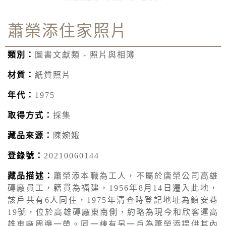
蕭榮添住家照片
類別：
圖書文獻類 - 照片與相簿
材質：
紙質照片
年代：
1975
取得方式：
採集
藏品來源：
陳婉娥
登錄號：
20210060144
藏品描述：
蕭榮添本職為工人，不屬於唐榮公司高雄
磚廠員工，籍貫為福建，1956年8月14日遷入此地，
該戶共有6人同住，1975年清查時登記地址為鎮安巷
19號，位於高雄磚廠東南側，約略為現今和欣客運高
雄車廠周邊一帶。同一棟有另一戶為蕭榮添提供其內