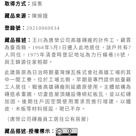
取得方式：
採集
藏品來源：
陳婉娥
登錄號：
20210060034
藏品描述：
王川為唐榮公司高雄磚廠的計件工，籍貫
為臺南縣，1968年5月1日遷入此地居住，該戶共有7
人同住，1975年清查時登記地址為力行橫巷10號，
與王錦源住家相鄰。
此建築原為日治時期臺灣煉瓦株式會社高雄工場的其
中一間工寮，位於工場北側，早期是專門提供給臺籍
工人居住，戰後高雄磚廠則延續原使用。主體結構為
磚造承重牆，切妻造屋頂鋪設傳統紅板瓦，並以紅磚
加固。後期住戶因空間使用需求而進行增建，以鐵
皮、木板等材料搭設，現已不存。
（唐榮公司磚廠員工居住公有房屋）
藏品描述-授權標示：