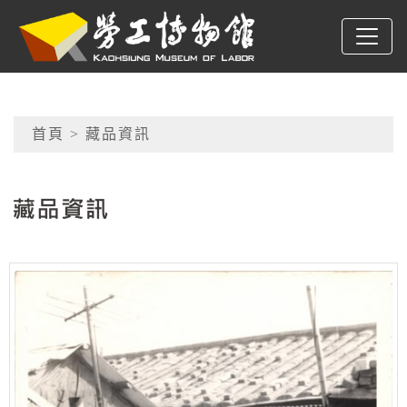
跳到主要內容
高雄市勞工博物館
網頁導覽
首頁
> 藏品資訊
:::