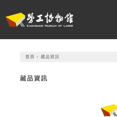
跳到主要內容
高雄市勞工博物館
網頁導覽
首頁
> 藏品資訊
:::