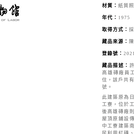
材質：
紙質
年代：
1975
取得方式：
藏品來源：
登錄號：
202
藏品描述：
高雄磚廠員工
住，該戶共有
號。
此建築原為
工寮，位於
後高雄磚廠
屋頂原鋪設
中工寮建築
民利用紅磚