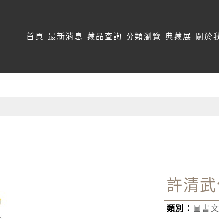
:::
首頁
最新消息
藏品查詢
分類瀏覽
典藏展
關於
許清武
類別：
圖書文