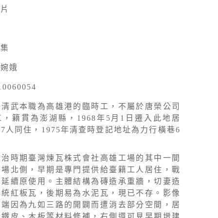
照片
採集
陳婉娥
10060054
許清武本職為高雄港的臨時工，不屬於唐榮公司
，籍貫為澎湖縣，1968年5月1日遷入此地居
7人同住，1975年清查時登記地址為力行橫巷6
日治時期臺灣煉瓦株式會社高雄工場的其中一間
工場北側，早期是專門提供給臺籍工人居住，戰
則延續原使用。主體結構為磚造承重牆，切妻造
傳統紅板瓦，後期易為水泥瓦，現已不存。影像
南端因為九如三路的開闢而遭消去部分空間，居
、鐵皮、木板等材料修補，右側還可見早期增建