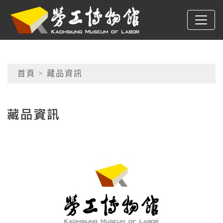
跳到主要內容
高雄市勞工博物館
網頁導覽
首頁
> 藏品資訊
:::