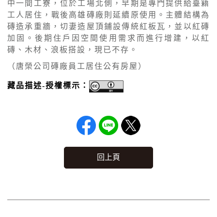
中一間工寮，位於工場北側，早期是專門提供給臺籍
工人居住，戰後高雄磚廠則延續原使用。主體結構為
磚造承重牆，切妻造屋頂鋪設傳統紅板瓦，並以紅磚
加固。後期住戶因空間使用需求而進行增建，以紅
磚、木材、浪板搭設，現已不存。
（唐榮公司磚廠員工居住公有房屋）
藏品描述-授權標示：
回上頁