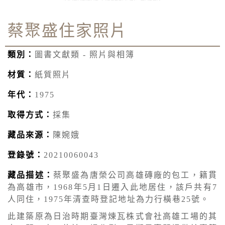
蔡聚盛住家照片
類別：
圖書文獻類 - 照片與相簿
材質：
紙質照片
年代：
1975
取得方式：
採集
藏品來源：
陳婉娥
登錄號：
20210060043
藏品描述：
蔡聚盛為唐榮公司高雄磚廠的包工，籍貫
為高雄市，1968年5月1日遷入此地居住，該戶共有7
人同住，1975年清查時登記地址為力行橫巷25號。
此建築原為日治時期臺灣煉瓦株式會社高雄工場的其