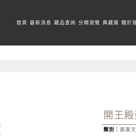
:::
首頁
最新消息
藏品查詢
分類瀏覽
典藏展
關於
開王殿
類別：
圖書文