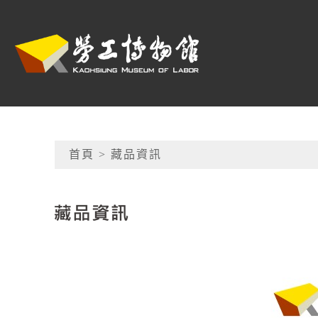
跳到主要內容
高雄市勞工博物館
網頁導覽
首頁
> 藏品資訊
:::