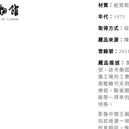
材質：
紙質
年代：
1975
取得方式：
藏品來源：
登錄號：
202
藏品描述：
號，該寺廟
雄工場的工
南鯤鯓代天
佛祖。戰後開
殿帶一拜亭
特殊。
影像中開王
向前增建一
所見相同。惟