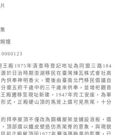
照片
採集
陳婉娥
10060123
開王殿1975年清查時登記地址為同盟三路184
起源於日治時期澎湖移民在臺灣煉瓦株式會社高
寮內供奉神明香火，爾後由臺南北門移民倡議自
府分靈五府千歲中的三千歲來供奉，並增祀觀音
王殿遷移至現址新建，1947年完工安座，為單
的形式，正殿硬山頂的馬背上還可見燕尾，十分
殿的拜亭屋頂不僅改為鋼構屋架並鋪設浪板，還
架，頂部還以鐵皮塑造仿燕尾脊的意象，與現貌
目前正殿屋頂因1977年賽洛瑪颱風的影響，已