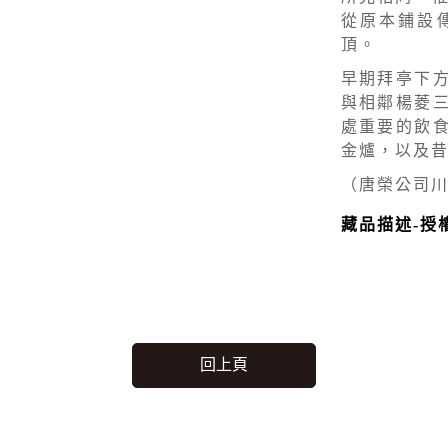
從原本鋪設
頂。
早期拜亭下
與相鄰楊菱
處重要的飲
金爐，以及
（唐榮公司
藏品描述-授
回上頁