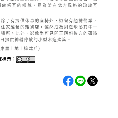
傳統板瓦的樣貌，易為帶有北方風格的琉璃瓦
方除了有提供休息的座椅外，還曾有麵攤營業，
三住家經營的雜貨店，儼然成為周邊聚落其中一
食場所。此外，影像尚可見開王殿斜後方的磚造
昔日提供神轎停放的小型木造建築。
川東里土地上違建戶）
權標示：