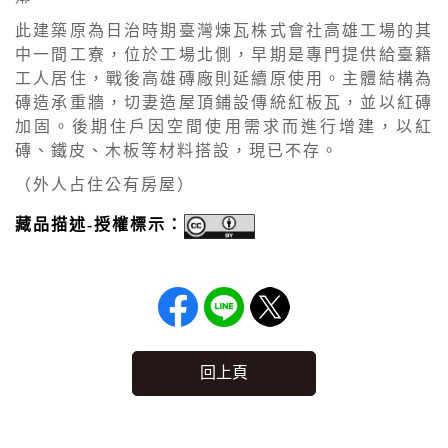
此建築原為日治時期臺灣煉瓦株式會社高雄工場的其
中一間工寮，位於工場北側，早期是專門提供給臺籍
工人居住，戰後高雄磚廠則延續原使用。主體結構為
磚造承重牆，切妻造屋頂鋪設傳統紅板瓦，並以紅磚
加固。後期住戶因空間使用需求而進行增建，以紅
磚、鐵皮、木板等材料搭設，現已不存。
（外人占住公有房屋）
藏品描述-授權標示：
回上頁