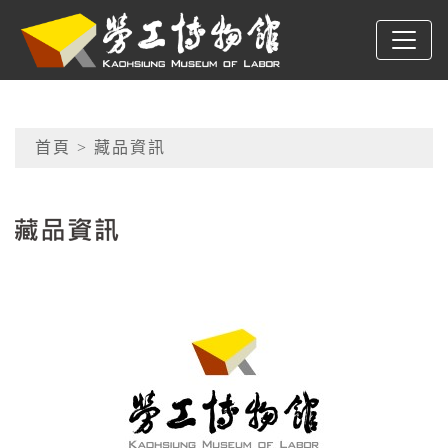
跳到主要內容
高雄市勞工博物館
網頁導覽
首頁
> 藏品資訊
:::