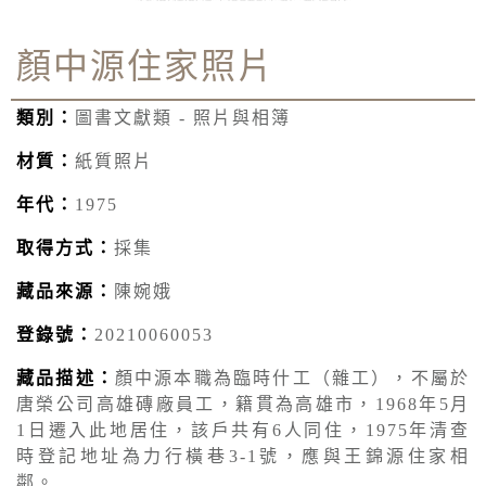
顏中源住家照片
類別：
圖書文獻類 - 照片與相簿
材質：
紙質照片
年代：
1975
取得方式：
採集
藏品來源：
陳婉娥
登錄號：
20210060053
藏品描述：
顏中源本職為臨時什工（雜工），不屬於
唐榮公司高雄磚廠員工，籍貫為高雄市，1968年5月
1日遷入此地居住，該戶共有6人同住，1975年清查
時登記地址為力行橫巷3-1號，應與王錦源住家相
鄰。