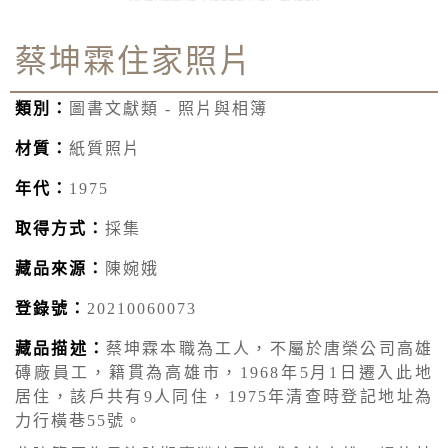
蔡坤霖住家照片
類別：
圖書文獻類 - 照片與相簿
材質：
紙質照片
年代：
1975
取得方式：
採集
藏品來源：
陳婉娥
登錄號：
20210060073
藏品描述：
蔡坤霖本職為工人，不屬於唐榮公司高雄
磚廠員工，籍貫為高雄市，1968年5月1日遷入此地
居住，該戶共有9人同住，1975年清查時登記地址為
力行橫巷55號。