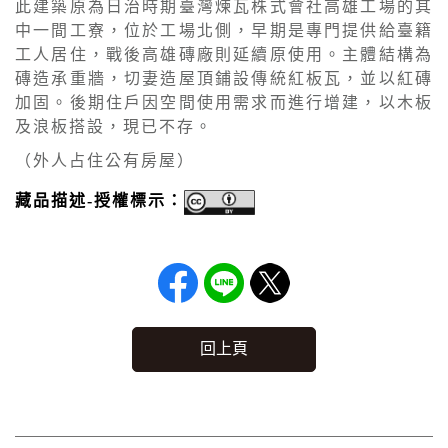
此建築原為日治時期臺灣煉瓦株式會社高雄工場的其
中一間工寮，位於工場北側，早期是專門提供給臺籍
工人居住，戰後高雄磚廠則延續原使用。主體結構為
磚造承重牆，切妻造屋頂鋪設傳統紅板瓦，並以紅磚
加固。後期住戶因空間使用需求而進行增建，以木板
及浪板搭設，現已不存。
（外人占住公有房屋）
藏品描述-授權標示：
回上頁