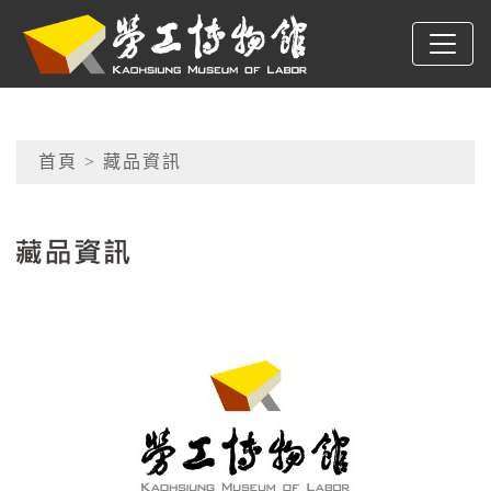
跳到主要內容
高雄市勞工博物館
網頁導覽
首頁
> 藏品資訊
:::