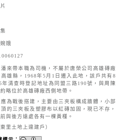
照片
採集
陳婉娥
10060127
張潘來帶本職為司機，不屬於唐榮公司高雄磚廠
高雄縣，1968年5月1日遷入此地，該戶共有8
75年清查時登記地址為同盟三路190號，與周陳
，約略位於高雄磚廠西側地帶。
家應為戰後搭建，主要由三夾板構成牆體，小部
屋頂的三夾板及塑膠布以紅磚加固，現已不存，
屋前與後方遠處各有一棵黃槿。
川東里土地上違建戶）
權標示：