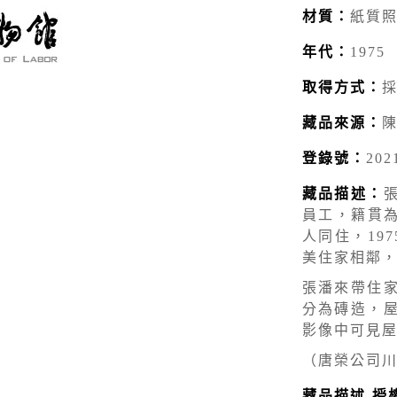
材質：
紙質
年代：
1975
取得方式：
藏品來源：
登錄號：
202
藏品描述：
員工，籍貫為
人同住，19
美住家相鄰
張潘來帶住
分為磚造，
影像中可見
（唐榮公司
藏品描述-授