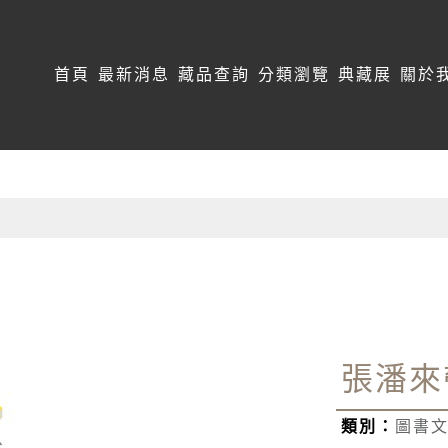
:::
首頁
最新消息
藏品查詢
分類瀏覽
典藏展
關於
張潘來
類別：
圖書文