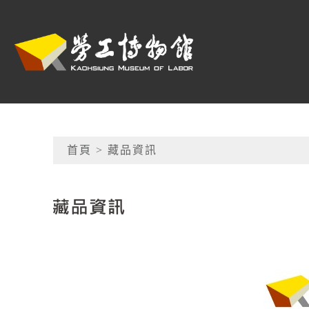
跳到主要內容
高雄市勞工博物館
網頁導覽
首頁
> 藏品資訊
:::