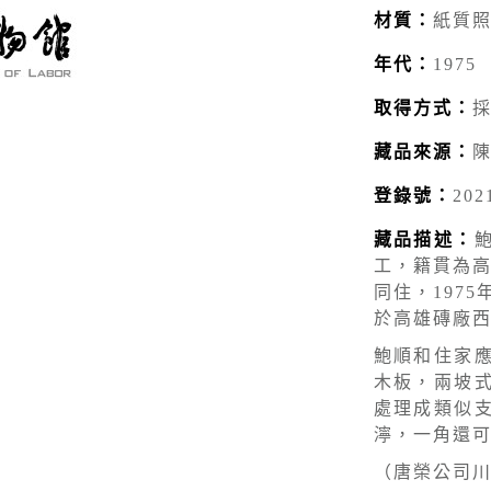
材質：
紙質
年代：
1975
取得方式：
藏品來源：
登錄號：
202
藏品描述：
工，籍貫為高
同住，197
於高雄磚廠
鮑順和住家
木板，兩坡
處理成類似
濘，一角還
（唐榮公司