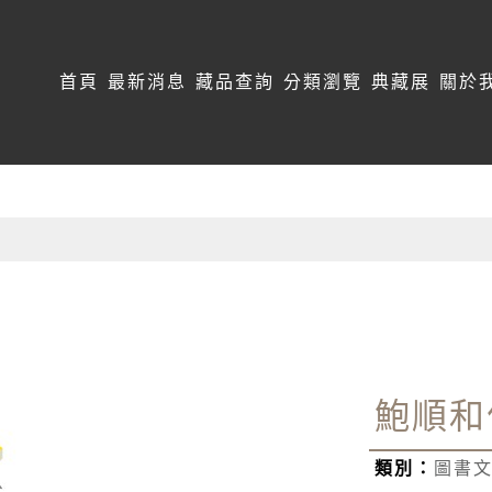
:::
首頁
最新消息
藏品查詢
分類瀏覽
典藏展
關於
鮑順和
類別：
圖書文