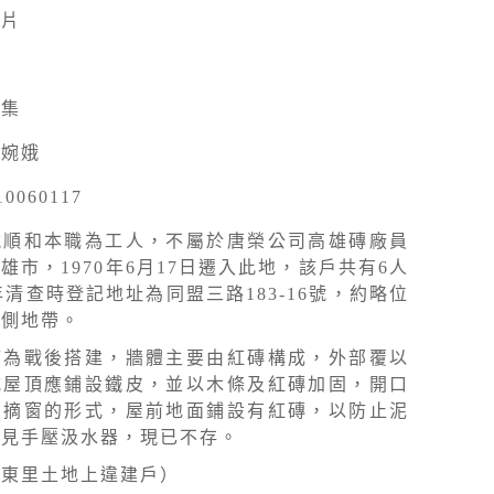
照片
採集
陳婉娥
10060117
鮑順和本職為工人，不屬於唐榮公司高雄磚廠員
雄市，1970年6月17日遷入此地，該戶共有6人
5年清查時登記地址為同盟三路183-16號，約略位
西側地帶。
應為戰後搭建，牆體主要由紅磚構成，外部覆以
式屋頂應鋪設鐵皮，並以木條及紅磚加固，開口
支摘窗的形式，屋前地面鋪設有紅磚，以防止泥
可見手壓汲水器，現已不存。
川東里土地上違建戶）