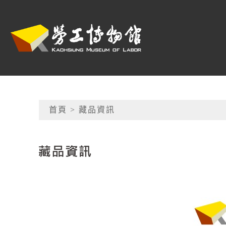
跳到主要內容
高雄市勞工博物館
網頁導覽
首頁
> 藏品資訊
:::