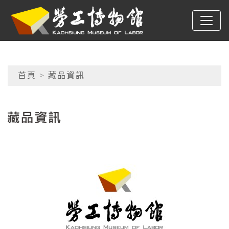
跳到主要內容
高雄市勞工博物館
網頁導覽
首頁
> 藏品資訊
:::