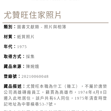
尤贊旺住家照片
類別：
圖書文獻類 - 照片與相簿
材質：
紙質照片
年代：
1975
取得方式：
採集
藏品來源：
陳婉娥
登錄號：
20210060048
藏品描述：
尤贊旺本職為什工（雜工），不屬於唐榮
公司高雄磚廠員工，籍貫為高雄市，1974年4月8日
遷入此地居住，該戶共有6人同住，1975年清查時登
記地址為中華橫巷53-7號。