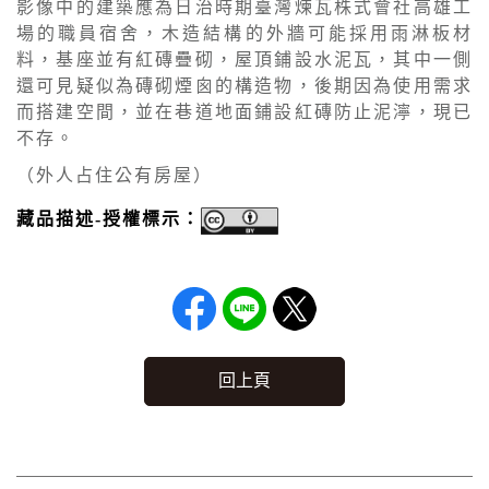
影像中的建築應為日治時期臺灣煉瓦株式會社高雄工
場的職員宿舍，木造結構的外牆可能採用雨淋板材
料，基座並有紅磚疊砌，屋頂鋪設水泥瓦，其中一側
還可見疑似為磚砌煙囪的構造物，後期因為使用需求
而搭建空間，並在巷道地面鋪設紅磚防止泥濘，現已
不存。
（外人占住公有房屋）
藏品描述-授權標示：
回上頁