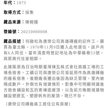
年代：
1975
取得方式：
採集
藏品來源：
陳婉娥
登錄號：
20210060008
藏品描述：
何啟松為唐榮公司高雄磚廠的記件工，籍
貫為臺北縣，1970年11月9日遷入此地居住，該戶共
有6人同住，當年清查時登記地址為中華橫巷53號，
與蔡爽代住家相鄰。
此建築原為日治時期臺灣煉瓦株式會社高雄工場的工
場長宿舍，工礦公司與唐榮公司皆延用作為高雄磚廠
的廠長宿舍，後期廠長遷出後因為缺乏管理，室內被
隔成數戶，外側也有增建情形。影像中可明顯辨識後
方宿舍鋪設和瓦的寄棟造屋頂，以及前方晚期增建物
鋪設塑膠瓦、塑膠帆布的屋頂，現已不存。
（唐榮公司磚廠員工居住公有房屋）