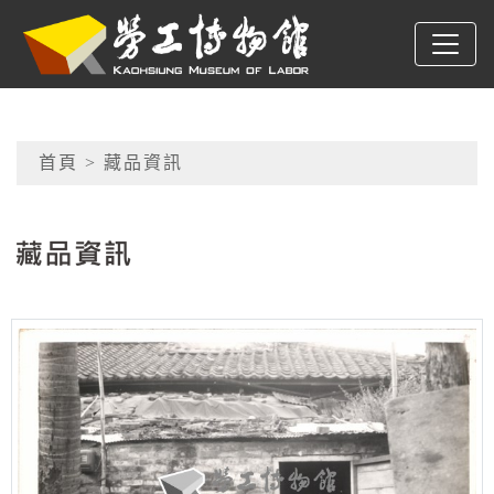
跳到主要內容
高雄市勞工博物館
網頁導覽
首頁
> 藏品資訊
:::