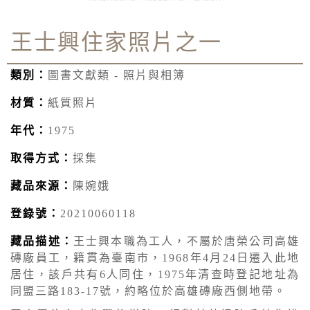
王士興住家照片之一
類別：
圖書文獻類 - 照片與相簿
材質：
紙質照片
年代：
1975
取得方式：
採集
藏品來源：
陳婉娥
登錄號：
20210060118
藏品描述：
王士興本職為工人，不屬於唐榮公司高雄
磚廠員工，籍貫為臺南市，1968年4月24日遷入此地
居住，該戶共有6人同住，1975年清查時登記地址為
同盟三路183-17號，約略位於高雄磚廠西側地帶。