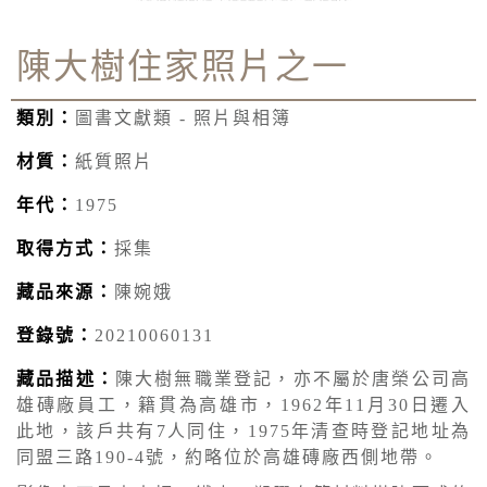
陳大樹住家照片之一
類別：
圖書文獻類 - 照片與相簿
材質：
紙質照片
年代：
1975
取得方式：
採集
藏品來源：
陳婉娥
登錄號：
20210060131
藏品描述：
陳大樹無職業登記，亦不屬於唐榮公司高
雄磚廠員工，籍貫為高雄市，1962年11月30日遷入
此地，該戶共有7人同住，1975年清查時登記地址為
同盟三路190-4號，約略位於高雄磚廠西側地帶。