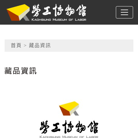
跳到主要內容
高雄市勞工博物館
網頁導覽
首頁
> 藏品資訊
:::