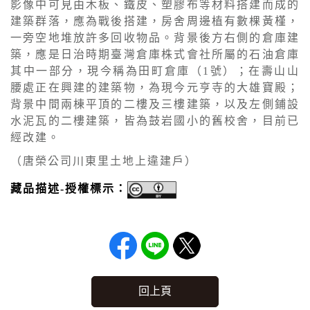
影像中可見由木板、鐵皮、塑膠布等材料搭建而成的
建築群落，應為戰後搭建，房舍周邊植有數棵黃槿，
一旁空地堆放許多回收物品。背景後方右側的倉庫建
築，應是日治時期臺灣倉庫株式會社所屬的石油倉庫
其中一部分，現今稱為田町倉庫（1號）；在壽山山
腰處正在興建的建築物，為現今元亨寺的大雄寶殿；
背景中間兩棟平頂的二樓及三樓建築，以及左側鋪設
水泥瓦的二樓建築，皆為鼓岩國小的舊校舍，目前已
經改建。
（唐榮公司川東里土地上違建戶）
藏品描述-授權標示：
回上頁