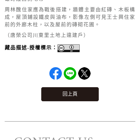
周林醜住家應為戰後搭建，牆體主要由紅磚、木板構
成，屋頂鋪設鐵皮與油布，影像左側可見王士興住家
前的外廊木柱，以及屋前的磚砌花圃。
（唐榮公司川東里土地上違建戶）
藏品描述-授權標示：
回上頁