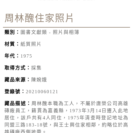
周林醜住家照片
類別：
圖書文獻類 - 照片與相簿
材質：
紙質照片
年代：
1975
取得方式：
採集
藏品來源：
陳婉娥
登錄號：
20210060121
藏品描述：
周林醜本職為工人，不屬於唐榮公司高雄
磚廠員工，籍貫為嘉義縣，1973年3月14日遷入此地
居住，該戶共有4人同住，1975年清查時登記地址為
同盟三路183-18號，與王士興住家相鄰，約略位於高
雄磚廠西側地帶。