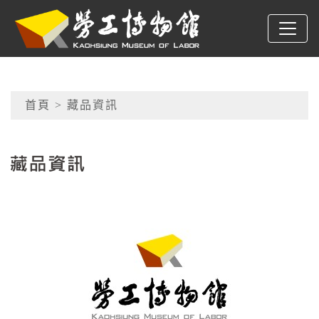
跳到主要內容
高雄市勞工博物館
網頁導覽
首頁
> 藏品資訊
:::