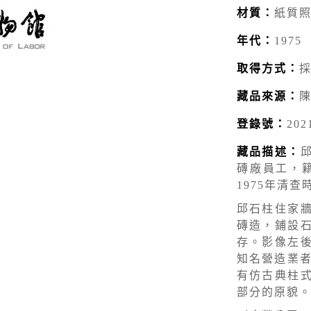
材質：
紙質
年代：
1975
取得方式：
藏品來源：
登錄號：
202
藏品描述：
磚廠員工，籍
1975年清查
邱石柱住家
磚造，鋪設
存。影像左
知名營造業者
有仿古典柱
部分的原貌