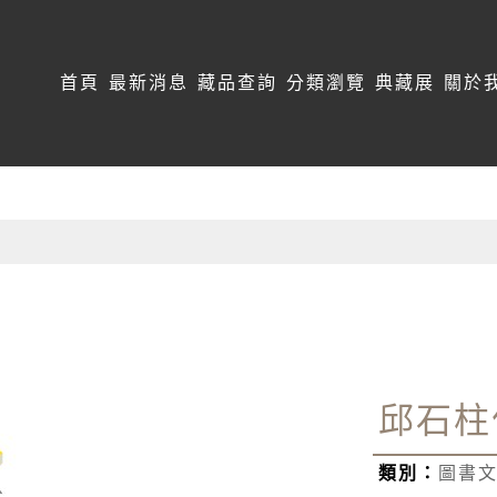
:::
首頁
最新消息
藏品查詢
分類瀏覽
典藏展
關於
邱石柱
類別：
圖書文