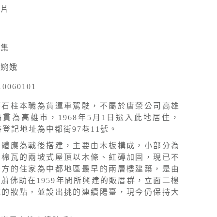
照片
採集
陳婉娥
10060101
邱石柱本職為貨運車駕駛，不屬於唐榮公司高雄
貫為高雄市，1968年5月1日遷入此地居住，
時登記地址為中都街97巷11號。
牆體應為戰後搭建，主要由木板構成，小部分為
石棉瓦的兩坡式屋頂以木條、紅磚加固，現已不
後方的住家為中都地區最早的兩層樓建築，是由
蕭佛助在1959年間所興建的販厝群，立面二樓
式的妝點，並設出挑的連續陽臺，現今仍保持大
。