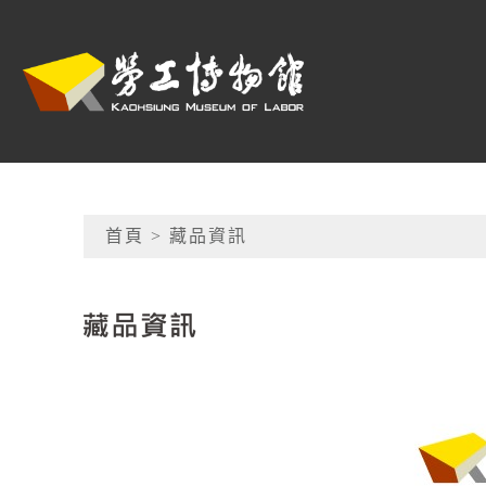
跳到主要內容
高雄市勞工博物館
網頁導覽
首頁
> 藏品資訊
:::