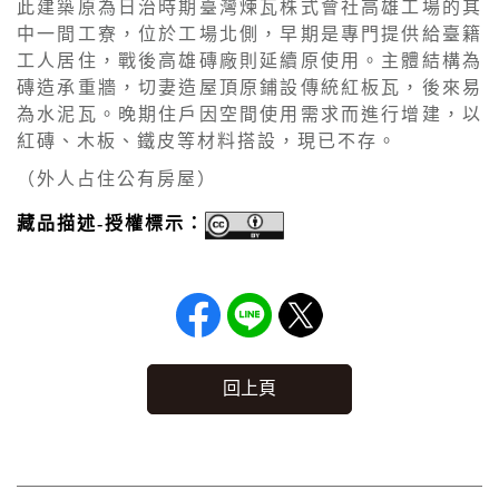
此建築原為日治時期臺灣煉瓦株式會社高雄工場的其
中一間工寮，位於工場北側，早期是專門提供給臺籍
工人居住，戰後高雄磚廠則延續原使用。主體結構為
磚造承重牆，切妻造屋頂原鋪設傳統紅板瓦，後來易
為水泥瓦。晚期住戶因空間使用需求而進行增建，以
紅磚、木板、鐵皮等材料搭設，現已不存。
（外人占住公有房屋）
藏品描述-授權標示：
回上頁