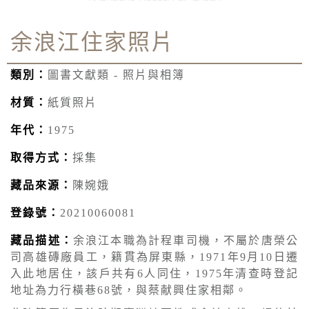
余浪江住家照片
類別：
圖書文獻類 - 照片與相簿
材質：
紙質照片
年代：
1975
取得方式：
採集
藏品來源：
陳婉娥
登錄號：
20210060081
藏品描述：
余浪江本職為計程車司機，不屬於唐榮公
司高雄磚廠員工，籍貫為屏東縣，1971年9月10日遷
入此地居住，該戶共有6人同住，1975年清查時登記
地址為力行橫巷68號，與蔡献興住家相鄰。