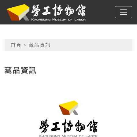
跳到主要內容
高雄市勞工博物館
網頁導覽
首頁
> 藏品資訊
:::